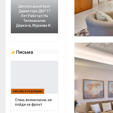
Двоюродный Брат
Директора ДБР 17
Лет Работал На
Телеканалах
Деркача, Мураева И…
Письма
ПИСЬМА В РЕДАКЦИЮ
Cтань военкомом, не
пойди на фронт