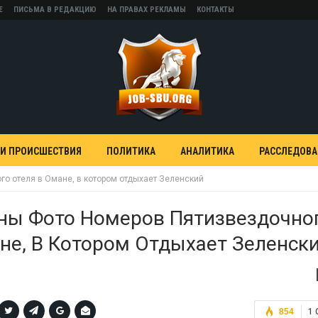
Е
ПИСЬМА В РЕДАКЦИЮ
НА ПРАВАХ РЕКЛАМЫ
КОНТАКТЫ
 И ПРОИСШЕСТВИЯ
ПОЛИТИКА
АНАЛИТИКА
РАССЛЕДОВ
о отеля в Омане, в котором отдыхает Зеленский
ны Фото Номеров Пятизвездочно
не, В Котором Отдыхает Зеленск
854
1