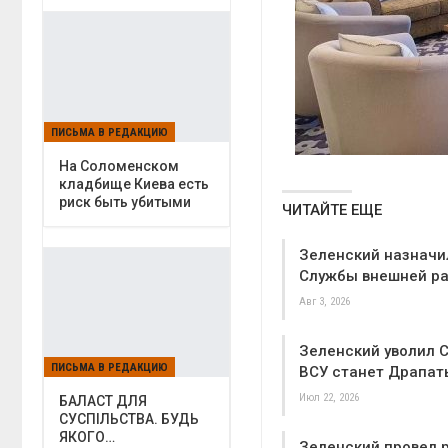
ПИСЬМА В РЕДАКЦИЮ
На Соломенском
кладбище Киева есть
риск быть убитыми
ЧИТАЙТЕ ЕЩЕ
Зеленский назначи
Службы внешней р
Авг 3, 2026
Зеленский уволил 
ПИСЬМА В РЕДАКЦИЮ
ВСУ станет Драпат
Июл 22, 2026
БАЛАСТ ДЛЯ
СУСПІЛЬСТВА. БУДЬ
ЯКОГО…
Зеленский провел 