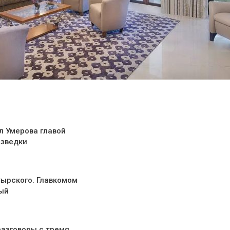
л Умерова главой
азведки
Сырского. Главкомом
ый
разговоры с тремя