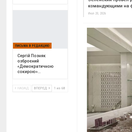
командующими на ф
Июл 20, 2026
ПИСЬМА В РЕДАКЦИЮ
Сергій Позняк
озброєний
«Демократичною
сокирою»…
НАЗАД
ВПЕРЕД
1 из 68