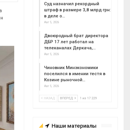
Суд назначил рекордный
штраф в размере 3,8 млрд грн:
а
в деле о…
он
Авг 5, 2026
Двоюродный брат директора
ДБР 17 лет работал на
телеканалах Деркача,…
Авг 5, 2026
Чиновник Минэкономики
поселился в имении тестя в
Козине рыночной…
Авг 5, 2026
НАЗАД
ВПЕРЕД
1 из 17 229
Наши материалы