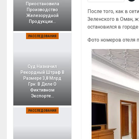
Приостановила
Производство
После того, как в се
Железорудной
Зеленского в Оман, ж
Продукции…
остановился в городе
РАССЛЕДОВАНИЯ
Фото номеров отеля 
Суд Назначил
Рекордный Штраф В
Размере 3,8 Млрд
Грн: В Деле О
Фиктивном
Экспорте…
РАССЛЕДОВАНИЯ