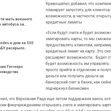
Кривошапко добавил, что компани
планирует запустить для клиенто
возможности, в частности, открыт
ти мать военного
кредитные лимиты.
з автобуса за…
«Если будут счета и будет возмож
эмитировать карты, то мы сможе
edes и дом за 550
предоставлять клиентам, наприме
АБУ раскрыло…
кредитный лимит на карту. Это си
расширяет возможности… Будет сч
будет возможность им управлять.
ния Ferrexpo
просто прийти в отделение и полу
изводство
деньги или получить деньги на
банковский счет в банке, как сейча
подчеркнул бизнесмен.
нил, что Верховная Рада еще летом поддержала закон, ко
ким финучреждениям открывать счета и эмитировать карт