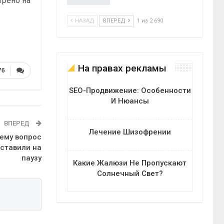
трено на
НАЗАД
ВПЕРЕД
1 из 2 690
На правах рекламы
76
SEO-Продвижение: Особенности
И Нюансы
ВПЕРЕД
Лечение Шизофрении
чему вопрос
ставили на
паузу
Какие Жалюзи Не Пропускают
Солнечный Свет?