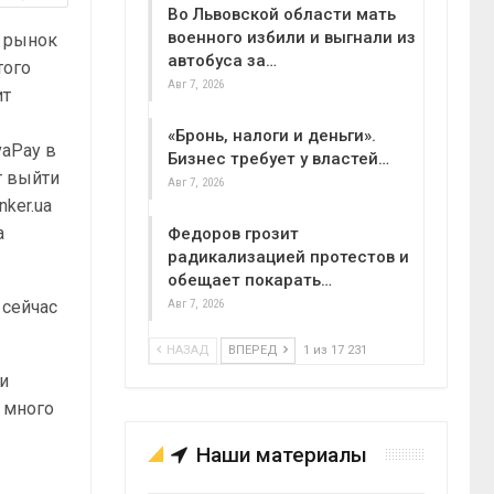
Во Львовской области мать
военного избили и выгнали из
а рынок
автобуса за…
того
Авг 7, 2026
ит
«Бронь, налоги и деньги».
vaPay в
Бизнес требует у властей…
т выйти
Авг 7, 2026
ker.ua
а
Федоров грозит
радикализацией протестов и
обещает покарать…
 сейчас
Авг 7, 2026
НАЗАД
ВПЕРЕД
1 из 17 231
ки
о много
Наши материалы