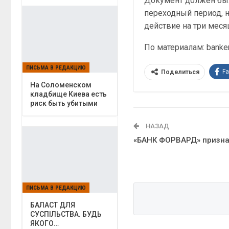
Документ должен был 
переходный период, 
действие на три меся
По материалам: banker
ПИСЬМА В РЕДАКЦИЮ
F
Поделиться
На Соломенском
кладбище Киева есть
риск быть убитыми
НАЗАД
«БАНК ФОРВАРД» призна
ПИСЬМА В РЕДАКЦИЮ
БАЛАСТ ДЛЯ
СУСПІЛЬСТВА. БУДЬ
ЯКОГО…