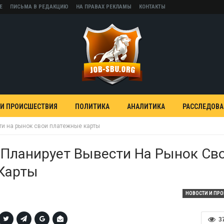
Е
ПИСЬМА В РЕДАКЦИЮ
НА ПРАВАХ РЕКЛАМЫ
КОНТАКТЫ
 И ПРОИСШЕСТВИЯ
ПОЛИТИКА
АНАЛИТИКА
РАССЛЕДОВ
ти на рынок свои платежные карты
 Планирует Вывести На Рынок Св
Карты
НОВОСТИ И ПР
3