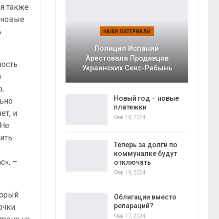
я также
в новые
ь
НАШИ МАТЕРИАЛЫ
Полиция Испании
Арестовала Продавцов
ность
Украинских Секс-Рабынь
м
р,
Новый год – новые
льно
платежки
ет, и
Фев 19, 2024
 Не
чить
Теперь за долги по
коммуналке будут
с», –
отключать
Фев 19, 2024
торый
Облигации вместо
репараций?
очки.
Фев 17, 2024