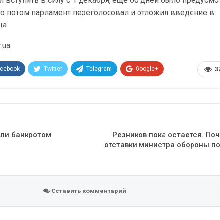
вступить в силу с 1 декабря, еще 60 дней было предусмо
но потом парламент переголосовал и отложил введение в
ца.
.ua
acebook
Twitter
Telegram
Google+
3
Эл. адрес
ли банкротом
Резников пока остается. По
отставки министра обороны по
Оставить комментарий