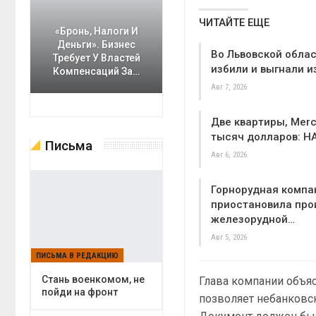
ЧИТАЙТЕ ЕЩЕ
«Бронь, Налоги И
Деньги». Бизнес
Во Львовской облас
Требует У Властей
избили и выгнали и
Компенсаций За…
Авг 7, 2026
Две квартиры, Merc
тысяч долларов: Н
Письма
Авг 6, 2026
Горнорудная компа
приостановила про
железорудной…
Авг 5, 2026
ПИСЬМА В РЕДАКЦИЮ
Cтань военкомом, не
Глава компании объяс
пойди на фронт
позволяет небанковс