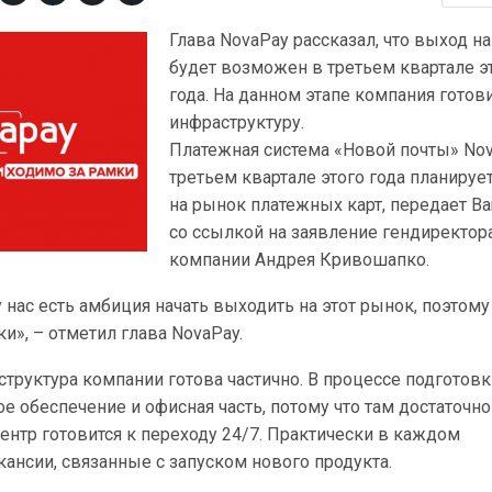
Глава NovaPay рассказал, что выход н
будет возможен в третьем квартале э
года. На данном этапе компания готов
инфраструктуру.
Платежная система «Новой почты» No
третьем квартале этого года планируе
на рынок платежных карт, передает Ban
со ссылкой на заявление гендиректор
компании Андрея Кривошапко.
у нас есть амбиция начать выходить на этот рынок, поэтому
ки», – отметил глава NovaPay.
структура компании готова частично. В процессе подготов
е обеспечение и офисная часть, потому что там достаточн
ентр готовится к переходу 24/7. Практически в каждом
кансии, связанные с запуском нового продукта.