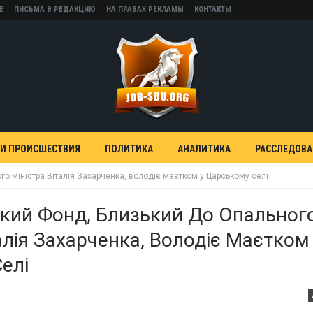
Е
ПИСЬМА В РЕДАКЦИЮ
НА ПРАВАХ РЕКЛАМЫ
КОНТАКТЫ
 И ПРОИСШЕСТВИЯ
ПОЛИТИКА
АНАЛИТИКА
РАССЛЕДОВ
о міністра Віталія Захарченка, володіє маєтком у Царському селі
кий Фонд, Близький До Опальног
алія Захарченка, Володіє Маєтком
елі