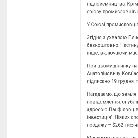
підприємництва. Крім
союзу промисловців і
У Союзі промисловців
Згідно з ухвалою Пе
безкоштовно. Частину
інше, включаючи маєт
При цьому ділянку на
Анатолійовичу Ковбас
підписано 19 грудня, 
Нагадаємо, що земля 
повідомлення, опублі
адресою Панфіловців,
інвестиція". Ніяких с
продажу – $262 тисячі
Множимо вартість на 