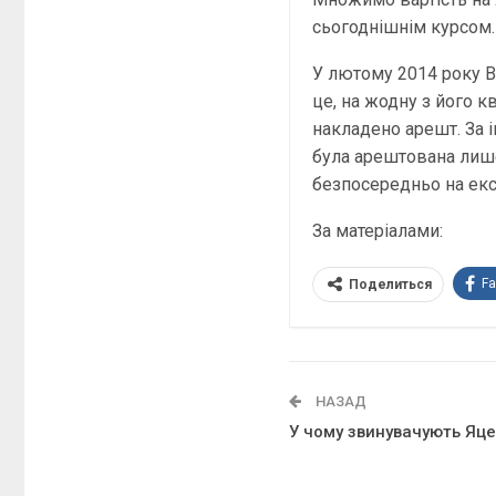
сьогоднішнім курсом. 
У лютому 2014 року В
це, на жодну з його к
накладено арешт. За 
була арештована лише 
безпосередньо на екс
За матеріалами:
F
Поделиться
НАЗАД
У чому звинувачують Яц