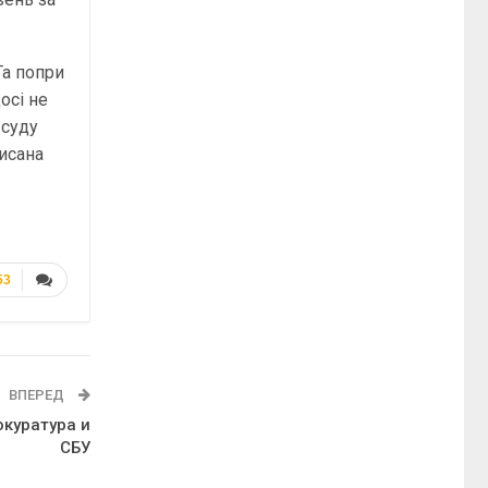
Та попри
осі не
 суду
писана
53
ВПЕРЕД
окуратура и
СБУ