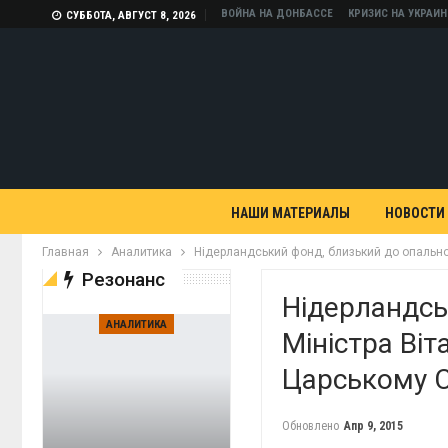
ВОЙНА НА ДОНБАССЕ
КРИЗИС НА УКРАИН
СУББОТА, АВГУСТ 8, 2026
НАШИ МАТЕРИАЛЫ
НОВОСТИ
Главная
Аналитика
Нідерландський фонд, близький до опальног
Резонанс
Нідерландсь
АНАЛИТИКА
Міністра Віт
Царському С
Обновлено
Апр 9, 2015