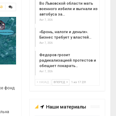
Во Львовской области мать
53
военного избили и выгнали из
автобуса за…
Авг 7, 2026
«Бронь, налоги и деньги».
Бизнес требует у властей…
Авг 7, 2026
Федоров грозит
радикализацией протестов и
обещает покарать…
Авг 7, 2026
НАЗАД
ВПЕРЕД
1 из 17 231
 же фонд
Наши материалы
альна