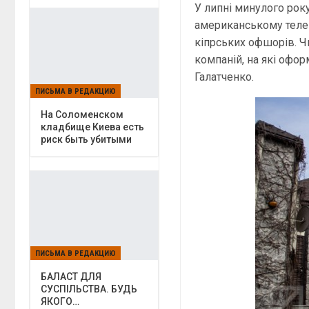
У липні минулого рок
американському телек
кіпрських офшорів. Ч
компаній, на які офор
Галатченко.
ПИСЬМА В РЕДАКЦИЮ
На Соломенском
кладбище Киева есть
риск быть убитыми
ПИСЬМА В РЕДАКЦИЮ
БАЛАСТ ДЛЯ
СУСПІЛЬСТВА. БУДЬ
ЯКОГО…