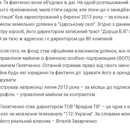
 Та фактично вони об'єднані в дві. На одній розташований 
вого призначення, мала стати садом, але поки що є занедба
тиція" був зареєстрований у березні 2013 року – за кілька 
ником земельної ділянки в "Царському селі". Згідно з дани
тру юросіб, його директором записаний траст "Дорша Б.В." 
й за тією ж адресою і є директором ще 80 компаній.
після того, як фонд став офіційним власником ділянок, він 
 управління майном із фізичною особою-підприємцем (ФОП
вичем Галатченко. Останній отримав право від свого імені
а будь-які юридичні та фактичні дії: здавати його в оренд
арувати.
стрував наприкінці липня 2013 року – за місяць до підпис
рофіль – управління майном за контрактом.
Галатченко став директором ТОВ "Аріадна ТВ" – це одна з к
нзії на мовлення телеканалу "112-Україна". За словами міні
його реальний власник – Віталій Захарченко.