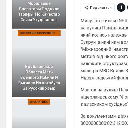
Мобильные
Поделиться
Операторы Подняли
Тарифы, Но Качество
Связи Ухудшилось
Минулого тижня INSI
на вулиці Панфіловців
НОВОСТИ И ПРОИСШЕСТВИЯ
який колись належав
Супрун, а нині ним в
"Міжнародний інвестиц
метрів від нього роз
належить структурам,
Во Львовской
міністра МВС Віталія 
Области Мать
Нідерландський фонд
Военного Избили И
Выгнали Из Автобуса
За Русский Язык
Маєток на вулиці Пан
нідерландському "Фонд
АНАЛИТИКА
є власником сусідньої
За документами, ділян
8000000000:82:312:003