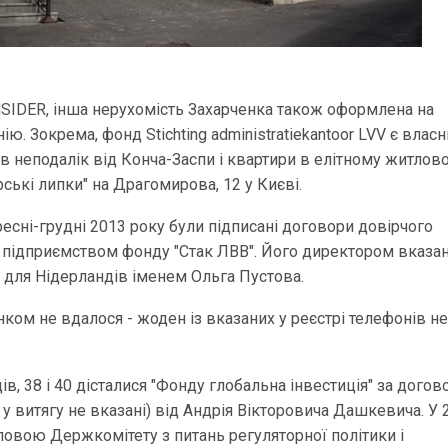
SIDER, інша нерухомість Захарченка також оформлена на
ю. Зокрема, фонд Stichting administratiekantoor LVV є влас
ів неподалік від Конча-Заспи і квартири в елітному житлов
ські липки" на Драгомирова, 12 у Києві.
ресні-грудні 2013 року були підписані договори довірчого
м підприємством фонду "Стак ЛВВ". Його директором вказа
 для Нідерландів іменем Ольга Пустова.
ком не вдалося - жоден із вказаних у реєстрі телефонів н
в, 38 і 40 дісталися "Фонду глобальна інвестиція" за дого
 у витягу не вказані) від Андрія Вікторовича Дашкевича. У 
оловою Держкомітету з питань регуляторної політики і