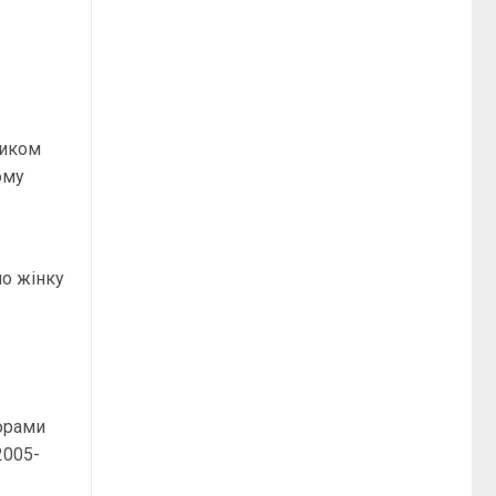
ником
ому
но жінку
е
ворами
2005-