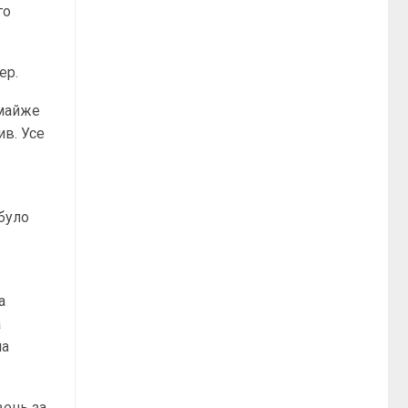
го
ер.
 майже
ив. Усе
було
а
а
на
вень за