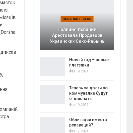
маєток.
ною.
місяців
НАШИ МАТЕРИАЛЫ
ми
Полиция Испании
(Dorsha
Арестовала Продавцов
Украинских Секс-Рабынь
підписав
)
Новый год – новые
платежки
Фев 19, 2024
у,
Теперь за долги по
ання
коммуналке будут
отключать
Фев 19, 2024
омпаній,
стра
Облигации вместо
репараций?
Фев 17, 2024