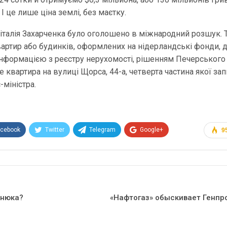
І це лише ціна землі, без маєтку.
італія Захарченка було оголошено в міжнародний розшук. 
вартир або будинків, оформлених на нідерландські фонди, д
інформацією з реєстру нерухомості, рішенням Печерського
квартира на вулиці Щорса, 44-а, четверта частина якої за
-міністра.
acebook
Twitter
Telegram
Google+
9
Эл. адрес
енюка?
«Нафтогаз» обыскивает Генпр