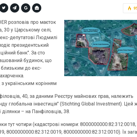
9
DER розповів про маєток
, 30 у Царському селі,
 екс-депутатові Людмилі
олодіє президентський
ійний банк". За сто
ташований будинок, що
 близьким до екс-
Захарченка.
 з українським корінням
філовців, 40, за даними Реєстру майнових прав, належить
у глобальна інвестиція" (Stichting Global Investment). Цей
 ділянки – на Панфіловців, 38.
ки тут чотири (кадастрові номери: 8000000000:82:312:0018,
9, 8000000000:82:312:0019, 8000000000:82:312:0010). Їх заг