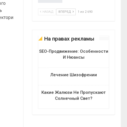
ого
ь
НАЗАД
ВПЕРЕД
1 из 2 690
ектори
На правах рекламы
SEO-Продвижение: Особенности
И Нюансы
Лечение Шизофрении
Какие Жалюзи Не Пропускают
Солнечный Свет?