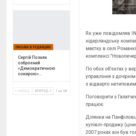
Як уже повідомляв IN
нідерландську компані
ПИСЬМА В РЕДАКЦИЮ
маєтку в селі Романк
комплексі "Новопечер
Сергій Позняк
озброєний
По обох об’єктах у ве
«Демократичною
сокирою»…
управління з дочірні
з відверто нетиповим
НАЗАД
ВПЕРЕД
1 из 68
Поговорити з Галатчен
працює.
Ділянки на Панфіловці
купівлі-продажу (ціни
2007 роках він був г