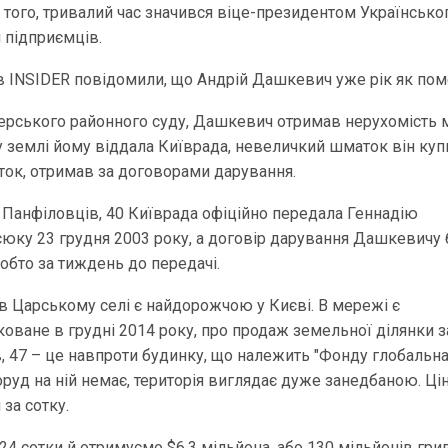
 того, тривалий час значився віце-президентом Українсько
 підприємців.
 INSIDER повідомили, що Андрій Дашкевич уже рік як пом
черського районного суду, Дашкевич отримав нерухомість
 землі йому віддала Київрада, невеличкий шматок він куп
ок, отримав за договорами дарування.
 Панфіловців, 40 Київрада офіційно передала Геннадію
юку 23 грудня 2003 року, а договір дарування Дашкевичу 
тобто за тиждень до передачі.
в Царському селі є найдорожчою у Києві. В мережі є
коване в грудні 2014 року, про продаж земельної ділянки з
 47 – це навпроти будинку, що належить "Фонду глобальн
поруд на ній немає, територія виглядає дуже занедбаною. Ці
 за сотку.
24 сотки й отримуємо $6,3 мільйона, або 130 мільйонів гри