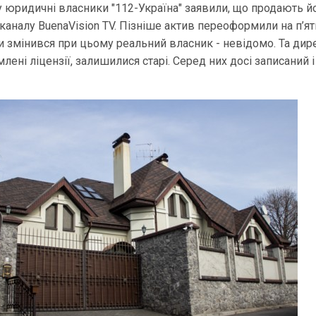
у юридичні власники "112-Україна" заявили, що продають й
аналу BuenaVision TV. Пізніше актив переоформили на п’ят
и змінився при цьому реальний власник - невідомо. Та дир
млені ліцензії, залишилися старі. Серед них досі записаний і