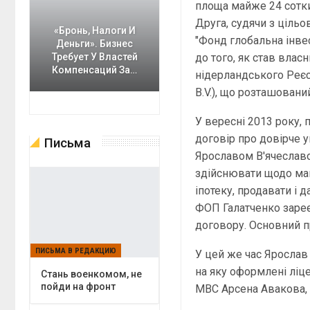
площа майже 24 сотки.
Друга, судячи з цільо
«Бронь, Налоги И
"Фонд глобальна інвес
Деньги». Бизнес
до того, як став влас
Требует У Властей
Компенсаций За…
нідерландського Реєс
B.V.), що розташовани
У вересні 2013 року, 
договір про довірче
Письма
Ярославом В'ячеславо
здійснювати щодо майн
іпотеку, продавати і д
ФОП Галатченко зареє
договору. Основний п
ПИСЬМА В РЕДАКЦИЮ
У цей же час Ярослав 
на яку оформлені ліце
Cтань военкомом, не
пойди на фронт
МВС Арсена Авакова, 