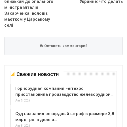
близький до опального
Украине: что делать
міністра Віталія
Захарченка, володіє
маєтком у Царському
селі
Оставить комментарий
Свежие новости
Горнорудная компания Ferrexpo
приостановила производство железорудной…
Авг 5, 2026
Суд назначил рекордный штраф в размере 3,8
млрд грн: в деле о…
Авг 5, 2026