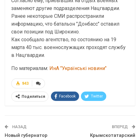
Согласно ему, прибывших на отдых военных
заменяют другие подразделения Нацгвардии.
Ранее некоторые СМИ распространили
информацию, что батальон "Донбасс" оставил
свои позиции под Широкино.
Как сообщало агентство, по состоянию на 19
марта 40 тыс. военнослужащих проходят службу
в Нацгвардии.
По материалам:
ИнА "Українські новини"
943
Facebook
Twitter
Поделиться
Telegram
Google+
WhatsApp
Эл. адрес
НАЗАД
ВПЕРЕД
Новый губернатор
Крымскотатарский