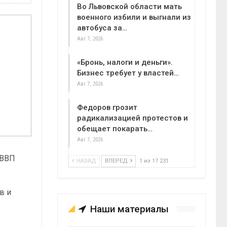
Во Львовской области мать
военного избили и выгнали из
автобуса за…
Авг 7, 2026
«Бронь, налоги и деньги».
Бизнес требует у властей…
Авг 7, 2026
Федоров грозит
радикализацией протестов и
обещает покарать…
Авг 7, 2026
 ВВП
НАЗАД
ВПЕРЕД
1 из 17 231
в и
ю
Наши материалы