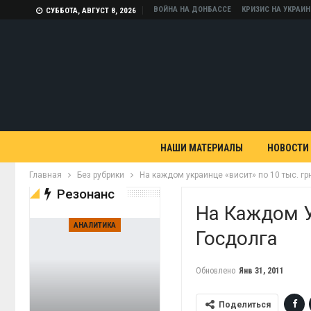
ВОЙНА НА ДОНБАССЕ
КРИЗИС НА УКРАИН
СУББОТА, АВГУСТ 8, 2026
НАШИ МАТЕРИАЛЫ
НОВОСТИ
Главная
Без рубрики
На каждом украинце «висит» по 10 тыс. гр
Резонанс
На Каждом У
АНАЛИТИКА
Госдолга
Обновлено
Янв 31, 2011
Поделиться