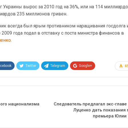
г Украины вырос за 2010 год на 36%, или на 114 миллиард
лиардов 235 миллионов гривен.
ник всегда был ярым противником наращивания госдолга 
е 2009 года подал в отставку с поста министра финансов в
енко
.
acebook
Twitter
Telegram
Google+
6
Эл. адрес
ного национализма
Следователь предлагал экс-глав
Луценко дать показания 
премьера Юлии