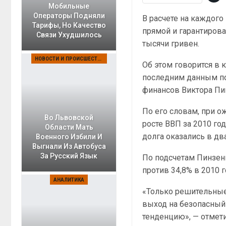
Мобильные
Операторы Подняли
В расчете на каждог
Тарифы, Но Качество
прямой и гарантирова
Связи Ухудшилось
тысячи гривен.
НОВОСТИ И ПРОИСШЕСТВИЯ
Об этом говорится в 
последним данным по
финансов Виктора Пи
По его словам, при 
Во Львовской
росте ВВП за 2010 год
Области Мать
долга оказались в дв
Военного Избили И
Выгнали Из Автобуса
За Русский Язык
По подсчетам Пинзени
против 34,8% в 2010 г
АНАЛИТИКА
«Только решительные
выход на безопасный
тенденцию», — отмет