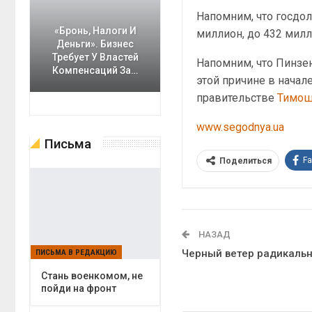
Напомним, что госдол
«Бронь, Налоги И
миллион, до 432 мил
Деньги». Бизнес
Требует У Властей
Напомним, что Пинзе
Компенсаций За…
этой причине в начал
правительстве
Тимош
www.segodnya.ua
Письма
F
Поделиться
НАЗАД
Черный ветер радикаль
ПИСЬМА В РЕДАКЦИЮ
Cтань военкомом, не
пойди на фронт