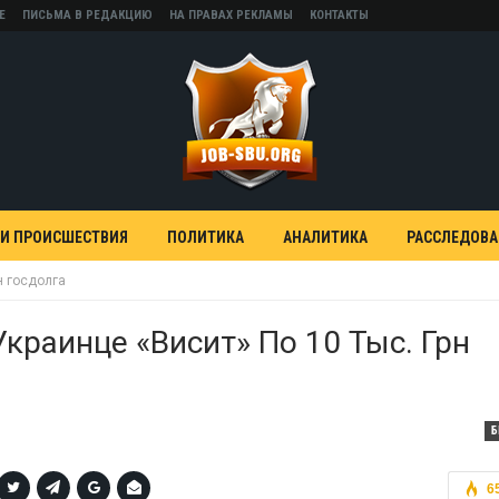
Е
ПИСЬМА В РЕДАКЦИЮ
НА ПРАВАХ РЕКЛАМЫ
КОНТАКТЫ
 И ПРОИСШЕСТВИЯ
ПОЛИТИКА
АНАЛИТИКА
РАССЛЕДОВ
н госдолга
краинце «висит» По 10 Тыс. Грн
Б
6