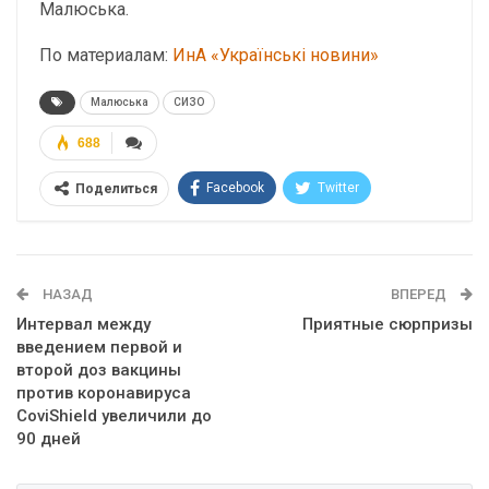
Малюська.
По материалам:
ИнА «Українські новини»
Малюська
СИЗО
688
Facebook
Twitter
Поделиться
Telegram
Google+
WhatsApp
Эл. адрес
НАЗАД
ВПЕРЕД
Интервал между
Приятные сюрпризы
введением первой и
второй доз вакцины
против коронавируса
CoviShield увеличили до
90 дней