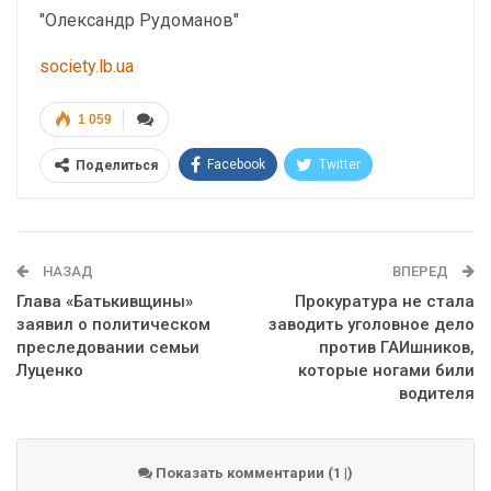
"Олександр Рудоманов"
society.lb.ua
1 059
Facebook
Twitter
Поделиться
Telegram
Google+
WhatsApp
Эл. адрес
НАЗАД
ВПЕРЕД
Глава «Батькивщины»
Прокуратура не стала
заявил о политическом
заводить уголовное дело
преследовании семьи
против ГАИшников,
Луценко
которые ногами били
водителя
Показать комментарии (1 |)