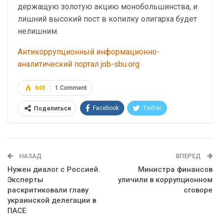
держащую золотую акцию монобольшинства, и
лишний высокий пост в копилку олигарха будет
нелишним.
Антикоррупционный информационно-
аналитический портал job-sbu.org
949
1 Comment
Facebook
Twitter
Поделиться
Telegram
Google+
WhatsApp
Эл. адрес
НАЗАД
ВПЕРЕД
Нужен диалог с Россией.
Министра финансов
Эксперты
уличили в коррупционном
раскритиковали главу
сговоре
украинской делегации в
ПАСЕ