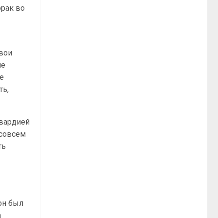
орак во
свои
не
ие
ть,
гвардией
 совсем
ть
он был
а