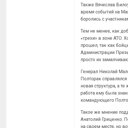
Также Вячеслав Билоу
время событий на Май
боролись с участника
Тем не менее, как д
«грехи» в зоне АТО. Х
прошел, так как бойц
Администрации Прези
просто их замалчиваю
Генерал Николай Мал
Полторак справлялся 
новая структура, а те
работа ему была зна
командующего Полтор
Такое же мнение под
Анатолий Гриценко. 
на своем месте, но в