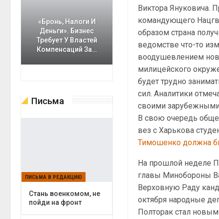
Виктора Януковича. 
командующего Нацгва
«Бронь, Налоги И
Деньги». Бизнес
образом страна получи
Требует У Властей
ведомстве что-то изм
Компенсаций За…
воодушевлением ново
милицейского окружен
будет трудно занима
сил. Аналитики отмеч
Письма
своими зарубежными к
В свою очередь общес
вез с Харькова студе
Тимошенко должна бы
На прошлой неделе П
главы Минобороны Ва
ПИСЬМА В РЕДАКЦИЮ
Верховную Раду канд
Cтань военкомом, не
октября народные де
пойди на фронт
Полторак стал новым