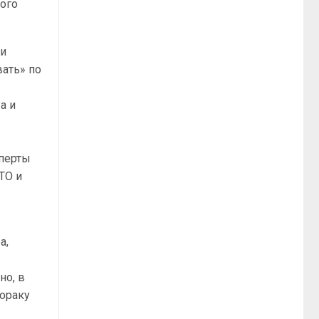
кого
ли
вать» по
а и
я
сперты
ТО и
а,
но, в
тораку