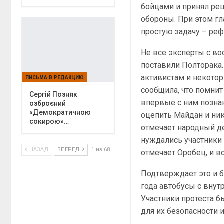
бойцами и принял реш
обороны. При этом г
простую задачу – ре
Не все эксперты с в
поставили Полторака.
активистам и некото
ПИСЬМА В РЕДАКЦИЮ
сообщила, что помнит
Сергій Позняк
впервые с ним познак
озброєний
«Демократичною
оцепить Майдан и ник
сокирою»…
отмечает народный де
нуждались участники 
НАЗАД
ВПЕРЕД
1 из 68
отмечает Оробец, и в
Подтверждает это и б
года автобусы с вну
Участники протеста б
для их безопасности 