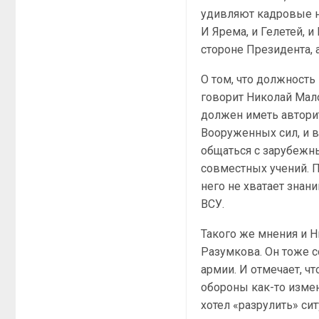
удивляют кадровые н
И Ярема, и Гелетей, 
стороне Президента, 
О том, что должност
говорит Николай Мало
должен иметь автори
Вооруженных сил, и в
общаться с зарубежн
совместных учений. П
него не хватает знан
ВСУ.
Такого же мнения и 
Разумкова. Он тоже 
армии. И отмечает, чт
обороны как-то измен
хотел «разрулить» си