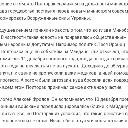
ение о том, что Полторак справится на должности минист
лава государства поставил перед новым министром совсем
формировать Вооруженные силы Украины.
оодушевлением приняли новость о том, что во главе Мино
 В частности такая новость не понравилась общественным
рым народным депутатам. Например политик Леся Оробец
 Полторака еще по событиям на Майдане. Она отмечает, чт
омилась 11 декабря прошлого года, когда он отдал приказ
ого туда не впускать и не выпускать. Доходило до абсурда
путат, к сцене не пропускали даже медиков, в чьей помо
протеста. А потом были автозаки, куда бросали всех подряд
о всем этом Полторак принимал самое активное участие.
логер Алексей Фролов. Он вспоминает, что 10 декабря пр
тренними войсками передислоцировались ближе к Майдану
ыли в гневе, но Полторак их успокоил, что такие действия 
и волноваться не стоит. Ночью был штурм и попытка зачист