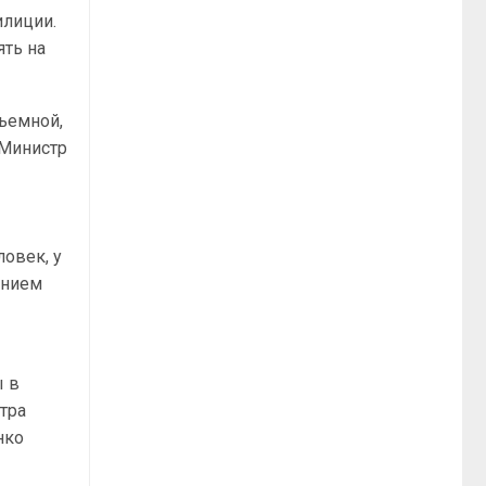
илиции.
ять на
ъемной,
 Министр
овек, у
анием
ы в
стра
нко