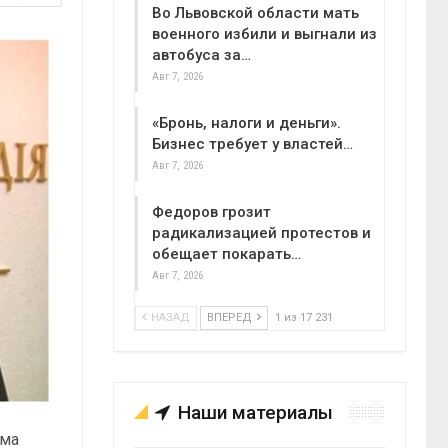
Во Львовской области мать
военного избили и выгнали из
автобуса за…
Авг 7, 2026
«Бронь, налоги и деньги».
Бизнес требует у властей…
Авг 7, 2026
Федоров грозит
радикализацией протестов и
обещает покарать…
Авг 7, 2026
НАЗАД
ВПЕРЕД
1 из 17 231
Наши материалы
има