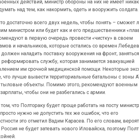
военных действий, министр обороны на них не имеет ника
 думать над тем, как накормить, одеть и вооружить солдата.
то достаточно всего двух недель, чтобы понять – сможет 
шим министром или будет как и его предшественники «пла
комендуют в первую очередь провести «чистку» в своем
амов и начальников, которые остались со времен Лебедев
 должен наладить поставку вооружения на фронт, занятьс
, реформировать службу, которая занимается эвакуацией
влением им срочной медицинской помощи. Некоторые эк
 что лучше вывести территориальные батальоны с зоны А
ь тыловые объекты. Помимо этого, рекомендуют военным
зарплаты, чтобы они не разбегались с армии.
 том, что Полтораку будет проще работать на посту министр
просто нужно не допустить тех же ошибок, что его
стности это отметил Вадим Карасев. По его словам, вероят
оссия не будет затевать нового Иловайска, поэтому Пол
койней.