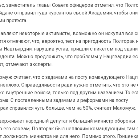
с, заместитель главы Совета офицеров отметил, что Полт
дане отправил туда курсантов своей Академии, чтобы они
ми протеста.
обавляют некоторые активисты, возможно он искупил все 
отя отмечают, что, вероятно, тест на пригодность Полторак 
ы Нацгвардии, нарушив устав, пришли с пикетом под здан
дента. Можно предложить, что проблемы у Нацгвардии ес
т, отмечают эксперты.
омуж считает, что с задачами на посту командующего Нац
неплохо. Справедливости ради нужно отметить, что это не
 же внутренние войска, только под другим названием. То ес
кома. С поставленными задачами и реформами на посту
ак справился чуть больше, чем на 50%, считает Маломуж.
держивает народный депутат и бывший министр обороны
По его словам, Полторак был неплохим командующим, там 
от должность министра не для него. Помимо этого, Гриценк