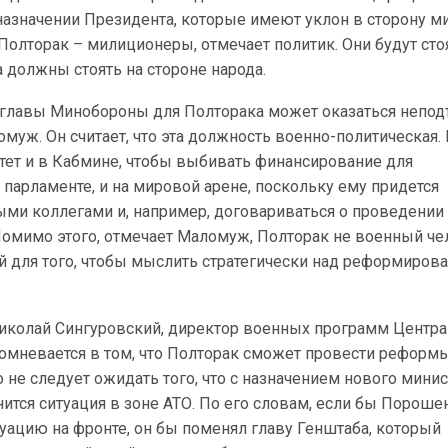
азначении Президента, которые имеют уклон в сторону м
и Полторак – милиционеры, отмечает политик. Они будут сто
а должны стоять на стороне народа.
ь главы Минобороны для Полторака может оказаться непод
муж. Он считает, что эта должность военно-политическая.
тет и в Кабмине, чтобы выбивать финансирование для
 парламенте, и на мировой арене, поскольку ему придется
ыми коллегами и, например, договариваться о проведении
омимо этого, отмечает Маломуж, Полторак не военный чел
ий для того, чтобы мыслить стратегически над реформиров
Николай Сингуровский, директор военных программ Центра
сомневается в том, что Полторак сможет провести реформ
о не следует ожидать того, что с назначением нового мини
ится ситуация в зоне АТО. По его словам, если бы Пороше
туацию на фронте, он бы поменял главу Генштаба, который