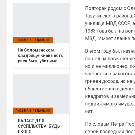
Полторак родом с Оде
Тарутинского района
училище МВД СССР, а
1983 года был на вои
МВД. Имеет звание п
ПИСЬМА В РЕДАКЦИЮ
На Соломенском
В этом году был назн
кладбище Киева есть
пошел на повышение,
риск быть убитыми
но и не миллионер, п
частности в налогово
гривен дохода, но не
общественных деятеле
квадратов и земельн
недвижимого имуществ
нет.
ПИСЬМА В РЕДАКЦИЮ
БАЛАСТ ДЛЯ
По словам Петра Пор
СУСПІЛЬСТВА. БУДЬ
своей последней поез
ЯКОГО…