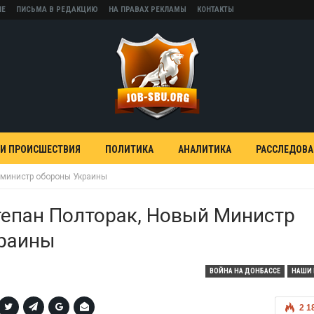
НЕ
ПИСЬМА В РЕДАКЦИЮ
НА ПРАВАХ РЕКЛАМЫ
КОНТАКТЫ
 И ПРОИСШЕСТВИЯ
ПОЛИТИКА
АНАЛИТИКА
РАССЛЕДОВ
й министр обороны Украины
тепан Полторак, Новый Министр
раины
ВОЙНА НА ДОНБАССЕ
НАШИ 
2 1