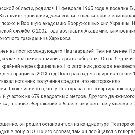
сской области, родился 11 февраля 1965 года в поселке Б.
. Закончил Орджоникидзевское высшее военное командно
 позже и Военную академию Вооруженных сил Украины. Н
нской службе. С 2002 года возглавил Академию внутренни
очетного гражданина Харькова.
ачен на пост командующего Нацгвардией. Тем не менее, П
 и уже возглавляет министерство обороны. Он не бедный 
о крайней мере официально. Но источник доходов неизвесте
й декларации за 2013 год Полторак задекларировал почти 1
 указал источник получения средств, что насторожило
й. Также известно, что у Полторака есть квартира площа
ый участок на 679 квадратных метров. Другого движимого
а, а также сбережений в банках ни у него, ни у членов е
ошенко, он решил остановиться на кандидатуре Полторака
дки в зону АТО. По его словам, там он пообщался с генера