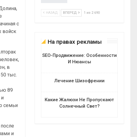
Долина,
НАЗАД
ВПЕРЕД
1 из 2 690
е
ачиная с
х войск
На правах рекламы
олторак
SEO-Продвижение: Особенности
человек,
И Нюансы
н, в
50 тыс.
Лечение Шизофрении
дью 89
 и
Какие Жалюзи Не Пропускают
го семьи
Солнечный Свет?
 после
лами и