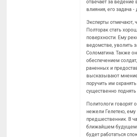
отвечает за ведение 
влияния, его задача -
Эксперты отмечают, ч
Полторак стать хоро
поверхности. Ему ре
ведомстве, уволить з
Соломатина. Также он
обеспечением солдат
раненных и предоста
высказывают мнение,
поручить им охранят
существенно поднять 
Политологи говорят о
нежели Гелетею, ему 
предшественник. В ча
ближайшем будущем Р
будет работаться спо