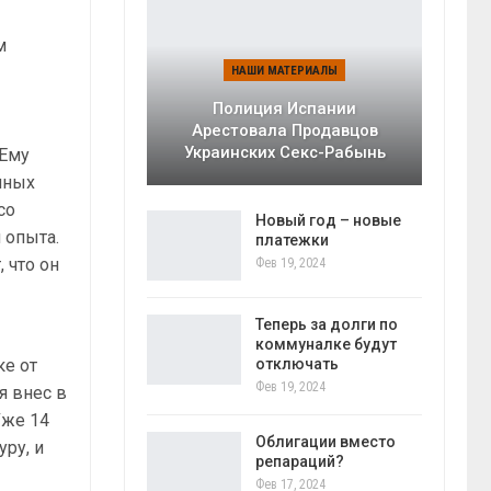
м
НАШИ МАТЕРИАЛЫ
Полиция Испании
Арестовала Продавцов
Украинских Секс-Рабынь
 Ему
нных
со
Новый год – новые
 опыта.
платежки
 что он
Фев 19, 2024
Теперь за долги по
коммуналке будут
отключать
ке от
Фев 19, 2024
я внес в
Уже 14
Облигации вместо
ру, и
репараций?
Фев 17, 2024