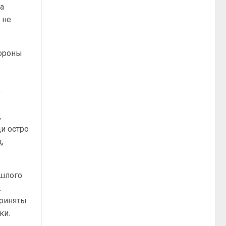
ра
 не
бороны
о
,
щи остро
,
ошлого
.
приняты
ки.