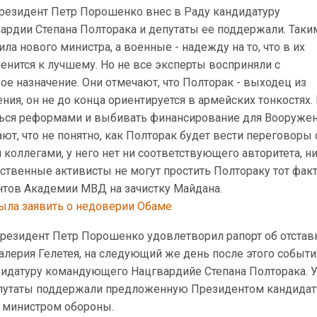
Президент Петр Порошенко внес в Раду кандидатуру
рдии Степана Полторака и депутаты ее поддержали. Таки
ла нового министра, а военные - надежду на то, что в их
енится к лучшему. Но не все эксперты восприняли с
е назначение. Они отмечают, что Полторак - выходец из
ия, он не до конца ориентируется в армейских тонкостях.
ться реформами и выбивать финансирование для Вооруже
ают, что не понятно, как Полторак будет вести переговоры 
оллегами, у него нет ни соответствующего авторитета, ни
твенные активисты не могут простить Полтораку тот факт,
нтов Академии МВД на зачистку Майдана.
ла заявить о недоверии Обаме
резидент Петр Порошенко удовлетворил рапорт об отстав
лерия Гелетея, на следующий же день после этого событи
идатуру командующего Нацгвардийе Степана Полторака. 
путаты поддержали предложенную Президентом кандидату
 министром обороны.