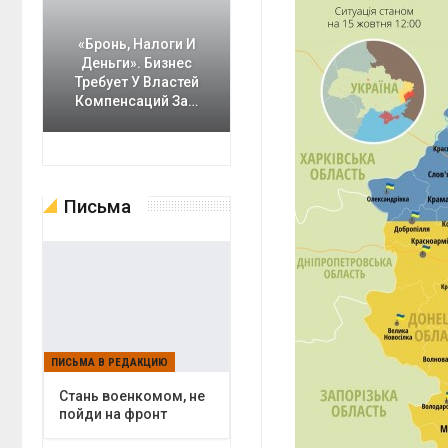
«Бронь, Налоги И
Деньги». Бизнес
Требует У Властей
Компенсаций За…
Письма
ПИСЬМА В РЕДАКЦИЮ
Cтань военкомом, не
пойди на фронт