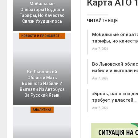
Карта АТО 
Мобильные
Операторы Подняли
Тарифы, Но Качество
ЧИТАЙТЕ ЕЩЕ
Связи Ухудшилось
Мобильные операт
НОВОСТИ И ПРОИСШЕСТВИЯ
тарифы, но качеств
Авг 7, 2026
Во Львовской облас
избили и выгнали и
Во Львовской
Области Мать
Авг 7, 2026
Военного Избили И
Выгнали Из Автобуса
«Бронь, налоги и де
За Русский Язык
требует у властей…
Авг 7, 2026
АНАЛИТИКА