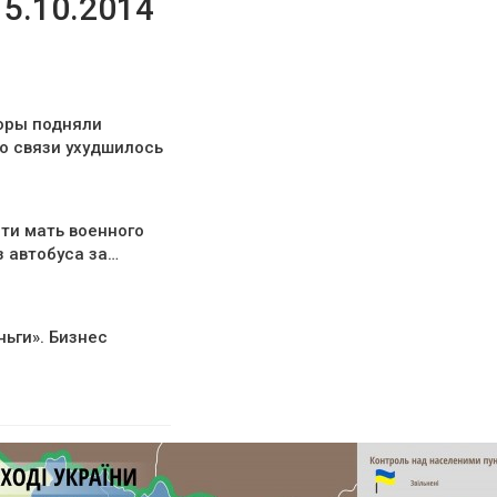
15.10.2014
оры подняли
о связи ухудшилось
ти мать военного
з автобуса за…
ньги». Бизнес