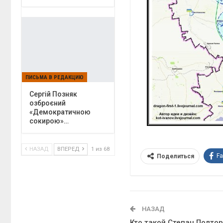
ПИСЬМА В РЕДАКЦИЮ
Сергій Позняк
озброєний
«Демократичною
сокирою»…
НАЗАД
ВПЕРЕД
1 из 68
F
Поделиться
НАЗАД
Кто такой Степан Полто