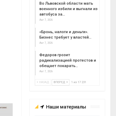
Во Львовской области мать
военного избили и выгнали из
автобуса за…
Авг 7, 2026
«Бронь, налоги и деньги».
Бизнес требует у властей…
Авг 7, 2026
Федоров грозит
радикализацией протестов и
обещает покарать…
Авг 7, 2026
НАЗАД
ВПЕРЕД
1 из 17 231
Наши материалы