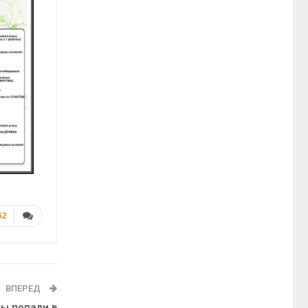
62
ВПЕРЕД
ды попали в