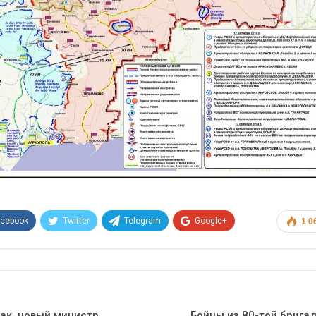
acebook
Twitter
Telegram
Google+
1 0
Эл. адрес
рак, новый министр
Бойцы из 80-той брига