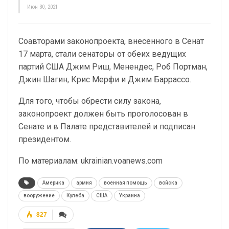
Июн 30, 2021
Соавторами законопроекта, внесенного в Сенат
17 марта, стали сенаторы от обеих ведущих
партий США Джим Риш, Менендес, Роб Портман,
Джин Шагин, Крис Мерфи и Джим Баррассо.
Для того, чтобы обрести силу закона,
законопроект должен быть проголосован в
Сенате и в Палате представителей и подписан
президентом.
По материалам: ukrainian.voanews.com
Америка
армия
военная помощь
войска
вооружение
Кулеба
США
Украина
827