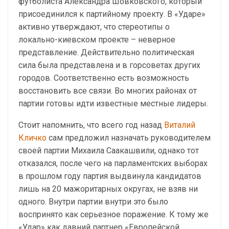
футболиста Александра Шовковского, который
присоединился к партийному проекту. В «Ударе»
активно утверждают, что стереотипы о
локально-киевском проекте – неверное
представление. Действительно политическая
сила была представлена и в горсоветах других
городов. Соответственно есть возможность
восстановить все связи. Во многих районах от
партии готовы идти известные местные лидеры.
Стоит напомнить, что всего год назад
Виталий
Кличко
сам предложил назначать руководителем
своей партии Михаила Саакашвили, однако тот
отказался, после чего на парламентских выборах
в прошлом году партия выдвинула кандидатов
лишь на 20 мажоритарных округах, не взяв ни
одного. Внутри партии внутри это было
воспринято как серьезное поражение. К тому же
«Удар» как давний партнер «Европейской