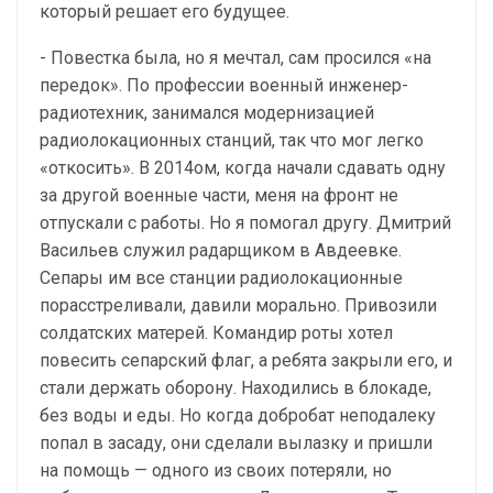
который решает его будущее.
- Повестка была, но я мечтал, сам просился «на
передок». По профессии военный инженер-
радиотехник, занимался модернизацией
радиолокационных станций, так что мог легко
«откосить». В 2014ом, когда начали сдавать одну
за другой военные части, меня на фронт не
отпускали с работы. Но я помогал другу. Дмитрий
Васильев служил радарщиком в Авдеевке.
Сепары им все станции радиолокационные
порасстреливали, давили морально. Привозили
солдатских матерей. Командир роты хотел
повесить сепарский флаг, а ребята закрыли его, и
стали держать оборону. Находились в блокаде,
без воды и еды. Но когда добробат неподалеку
попал в засаду, они сделали вылазку и пришли
на помощь — одного из своих потеряли, но