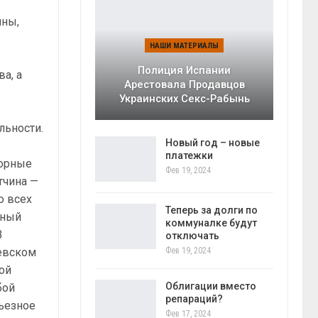
.
ины,
НАШИ МАТЕРИАЛЫ
Полиция Испании
а, а
Арестовала Продавцов
и
Украинских Секс-Рабынь
льности.
Новый год – новые
платежки
порные
Фев 19, 2024
тчина —
о всех
Теперь за долги по
ьный
коммуналке будут
В
отключать
Фев 19, 2024
еевском
ной
Облигации вместо
бой
репараций?
рьезное
Фев 17, 2024