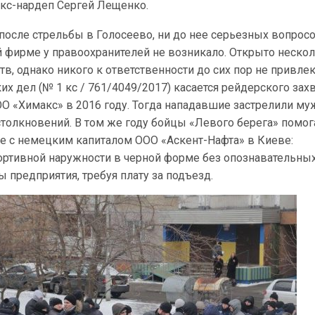
экс-нардеп Сергей Лещенко.
и после стрельбы в Голосеево, ни до нее серьезных вопросо
 фирме у правоохранителей не возникало. Открыто неско
в, однако никого к ответственности до сих пор не привлек
их дел (№ 1 кс / 761/4049/2017) касается рейдерского зах
О «Химакс» в 2016 году. Тогда нападавшие застрелили му
столкновений. В том же году бойцы «Левого берега» помог
е с немецким капиталом ООО «Аскент-Нафта» в Киеве:
ортивной наружности в черной форме без опознавательны
 предприятия, требуя плату за подъезд.