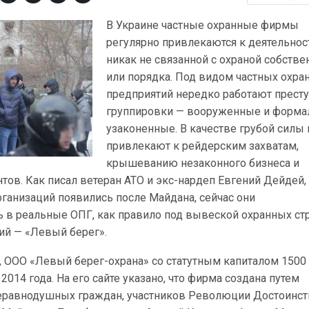
В Украине частные охранные фирмы
регулярно привлекаются к деятельнос
никак не связанной с охраной собстве
или порядка. Под видом частных охра
предприятий нередко работают прест
группировки — вооруженные и форма
узаконенные. В качестве грубой силы 
привлекают к рейдерским захватам,
крышеванию незаконного бизнеса и
ов. Как писал ветеран АТО и экс-нардеп Евгений Дейдей,
ганизаций появились после Майдана, сейчас они
 в реальные ОПГ, как правило под вывеской охранных стр
ий — «Левый берег».
, ООО «Левый берег-охрана» со статутным капиталом 1500
2014 года. На его сайте указано, что фирма создана путем
еравнодушных граждан, участников Революции Достоинст