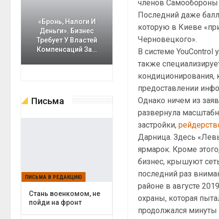
членов Самообороны 
Последний даже балл
«Бронь, Налоги И
которую в Киеве «пр
Деньги». Бизнес
Черновецкого».
Требует У Властей
Компенсаций За…
В системе YouControl 
также специализируе
кондиционирования, 
предоставлении инфор
Письма
Однако ничем из заяв
развернула масштабн
застройки,
рейдерств
Дарница. Здесь «Лев
ярмарок. Кроме этог
бизнес, крышуют сет
последний раз внима
ПИСЬМА В РЕДАКЦИЮ
районе в августе 201
Cтань военкомом, не
охраны, которая пыта
пойди на фронт
продолжался минуты 3