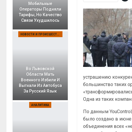
Мобильные
Операторы Подняли
Тарифы, Но Качество
Связи Ухудшилось
НОВОСТИ И ПРОИСШЕСТВИЯ
Во Львовской
Области Мать
устрашению конкурент
Военного Избили И
большинство таких ор
Выгнали Из Автобуса
За Русский Язык
«трансформировались
Одна из таких компан
АНАЛИТИКА
По данным YouControl
было создано в июне 
объединения всех «н