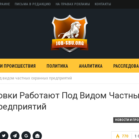
КРАИНЕ
ПИСЬМА В РЕДАКЦИЮ
НА ПРАВАХ РЕКЛАМЫ
КОНТАКТЫ
 И ПРОИСШЕСТВИЯ
ПОЛИТИКА
АНАЛИТИКА
РАССЛЕДОВ
од видом частных охранных предприятий
овки Работают Под Видом Частн
редприятий
НОВОСТИ И ПР
770
1