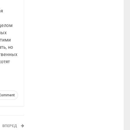
бя
 целом
мых
этими
ть, но
твенных
хотят
 Comment
ВПЕРЕД