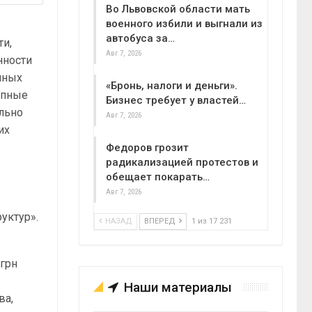
Во Львовской области мать
военного избили и выгнали из
автобуса за…
ти,
Авг 7, 2026
нности
нных
«Бронь, налоги и деньги».
упные
Бизнес требует у властей…
льно
Авг 7, 2026
их
Федоров грозит
радикализацией протестов и
обещает покарать…
Авг 7, 2026
уктур».
НАЗАД
ВПЕРЕД
1 из 17 231
 грн
Наши материалы
ва,