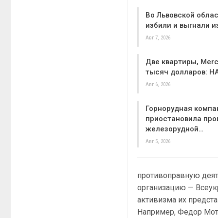
Во Львовской облас
избили и выгнали и
Авг 7, 2026
Две квартиры, Merc
тысяч долларов: Н
Авг 6, 2026
Горнорудная компа
приостановила про
железорудной…
Авг 5, 2026
противоправную деят
организацию — Всеук
активизма их предст
Например, Федор Мот