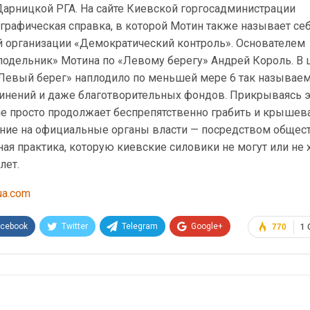
Дарницкой РГА. На сайте Киевской горгосадминистрации
графическая справка, в которой Мотин также называет се
 организации «Демократический контроль». Основателем
«подельник» Мотина по «Левому берегу» Андрей Король. В
Левый берег» наплодило по меньшей мере 6 так называе
нений и даже благотворительных фондов. Прикрываясь 
е просто продолжает беспрепятственно грабить и крышева
ние на официальные органы власти — посредством общес
ная практика, которую киевские силовики не могут или не 
лет.
ua.com
acebook
Twitter
Telegram
Google+
770
1
Эл. адрес