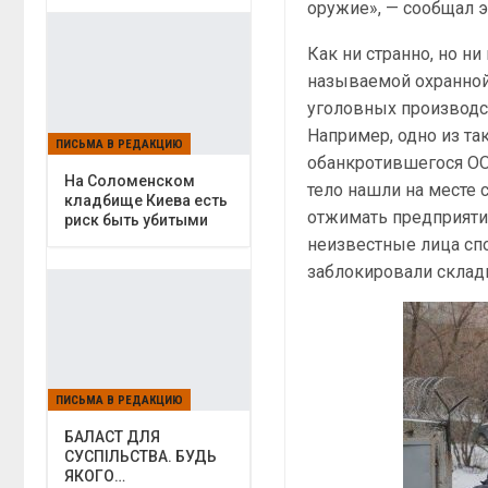
оружие», — сообщал 
Как ни странно, но н
называемой охранной
уголовных производст
Например, одно из так
ПИСЬМА В РЕДАКЦИЮ
обанкротившегося ОО
На Соломенском
тело нашли на месте 
кладбище Киева есть
отжимать предприяти
риск быть убитыми
неизвестные лица сп
заблокировали склады
ПИСЬМА В РЕДАКЦИЮ
БАЛАСТ ДЛЯ
СУСПІЛЬСТВА. БУДЬ
ЯКОГО…