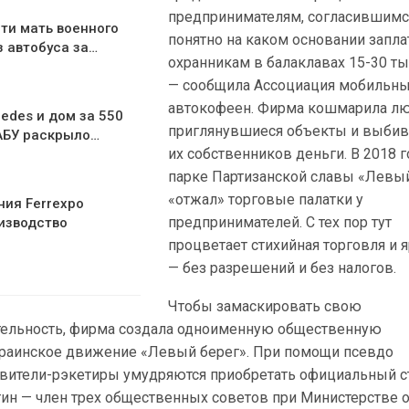
предпринимателям, согласившимс
ти мать военного
понятно на каком основании запла
з автобуса за…
охранникам в балаклавах 15-30 тыс
— сообщила Ассоциация мобильн
автокофеен. Фирма кошмарила л
edes и дом за 550
приглянувшиеся объекты и выбив
АБУ раскрыло…
их собственников деньги. В 2018 г
парке Партизанской славы «Левы
«отжал» торговые палатки у
ния Ferrexpo
предпринимателей. С тех пор тут
изводство
процветает стихийная торговля и 
— без разрешений и без налогов.
Чтобы замаскировать свою
ельность, фирма создала одноименную общественную
раинское движение «Левый берег». При помощи псевдо
авители-рэкетиры умудряются приобретать официальный ст
ин — член трех общественных советов при Министерстве 