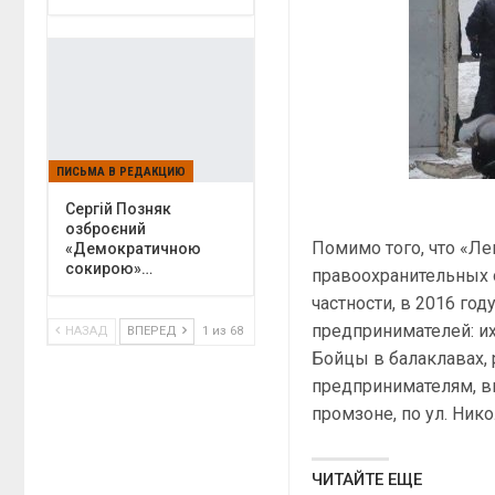
ПИСЬМА В РЕДАКЦИЮ
Сергій Позняк
озброєний
Помимо того, что «Ле
«Демократичною
сокирою»…
правоохранительных 
частности, в 2016 го
предпринимателей: и
НАЗАД
ВПЕРЕД
1 из 68
Бойцы в балаклавах,
предпринимателям, в
промзоне, по ул. Ник
ЧИТАЙТЕ ЕЩЕ