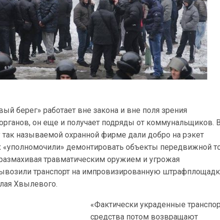
вый берег» работает вне закона и вне поля зрения
органов, он еще и получает подряды от коммунальщиков. 
ду так называемой охранной фирме дали добро на рэкет
х «уполномочили» демонтировать объекты передвижной то
 размахивая травматическим оружием и угрожая
ывозили транспорт на импровизированную штрафплощадк
олая Хвылевого.
«Фактически украденные транспо
средства потом возвращают