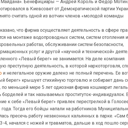
Майдана». Бенефициары — Андрей Король и Федор Мотин
отировался в Киевсовет от Демократической партии Укра
инято считать одной из вотчин членов «молодой команды
указано, что фирма осуществляет деятельность в сфере прав
тся на монтаже водопроводных систем, систем отопления 
кровельных работах, обслуживании систем безопасности,
мационных услуг и другой «научной и технической» деяте
ленного «Левый берег» не занимается. На деле компания
ую преступную деятельность, в которой наркоторговля, с
о
и нелегальное оружие далеко не полный перечень. Ее во
ый берег» крышует стихийную торговлю и собирает дань с
о, по меньшей мере 5 лет одиозная фирма кошмарит легал
ь борделей и так называемых проституток-индивидуалок. 
ние к себе «Левый берег» привлек перестрелкой в Голос
9 года. Тогда его бойцы напали на работников Муниципаль
лась пресечь работу незаконных кальянных в парке. «Сам 
-4, начался с ножей и травматов, дальше в ход пошло се