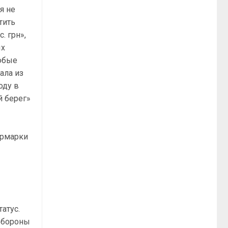
я не
тить
. грн»,
ых
юбые
ала из
оду в
й берег»
ярмарки
атус.
обороны