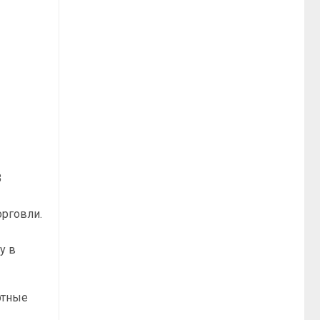
В
рговли.
у в
ртные