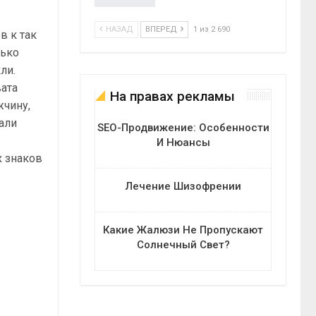
НАЗАД
ВПЕРЕД
1 из 2 690
в к так
лько
ли.
вата
На правах рекламы
жчину,
али
SEO-Продвижение: Особенности
И Нюансы
х знаков
Лечение Шизофрении
Какие Жалюзи Не Пропускают
Солнечный Свет?