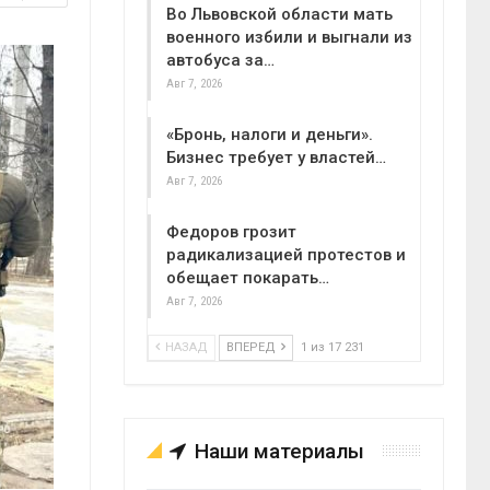
Во Львовской области мать
военного избили и выгнали из
автобуса за…
Авг 7, 2026
«Бронь, налоги и деньги».
Бизнес требует у властей…
Авг 7, 2026
Федоров грозит
радикализацией протестов и
обещает покарать…
Авг 7, 2026
НАЗАД
ВПЕРЕД
1 из 17 231
Наши материалы