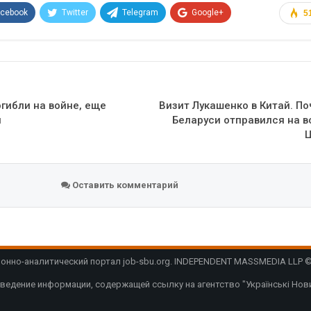
acebook
Twitter
Telegram
Google+
5
Эл. адрес
гибли на войне, еще
Визит Лукашенко в Китай. П
й
Беларуси отправился на в
Оставить комментарий
нно-аналитический портал job-sbu.org. INDEPENDENT MASSMEDIA LLP © 
ведение информации, содержащей ссылку на агентство "Українські Нови