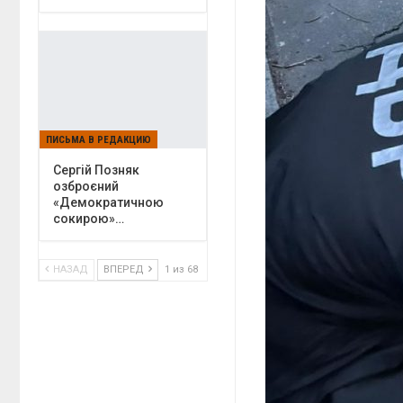
ПИСЬМА В РЕДАКЦИЮ
Сергій Позняк
озброєний
«Демократичною
сокирою»…
НАЗАД
ВПЕРЕД
1 из 68