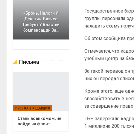
Государственное бюр
«Бронь, Налоги И
группы персонала од
Деньги». Бизнес
Требует У Властей
наладить схему получ
Компенсаций За…
Об этом сообщила пр
Отмечается, что кад
учебный центр на баз
Письма
За такой перевод он 
них он передал списо
Кроме этого, еще од
способствовать в неп
за совершение право
ПИСЬМА В РЕДАКЦИЮ
ГБР задержало кадро
Cтань военкомом, не
пойди на фронт
1 миллиона 200 тысяч