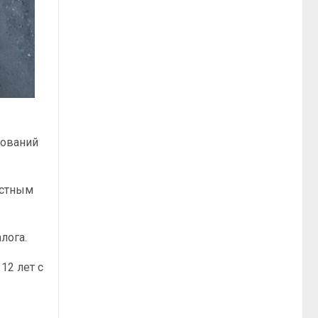
сований
остным
лога.
12 лет с