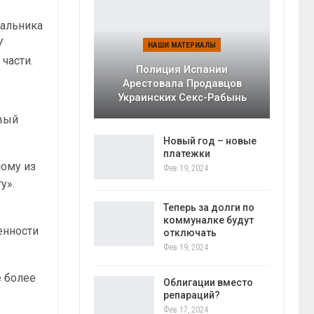
чальника
У
НАШИ МАТЕРИАЛЫ
части.
Полиция Испании
Арестовала Продавцов
Украинских Секс-Рабынь
овый
Новый год – новые
платежки
ному из
Фев 19, 2024
у».
Теперь за долги по
коммуналке будут
енности
отключать
Фев 19, 2024
 более
Облигации вместо
репараций?
Фев 17, 2024