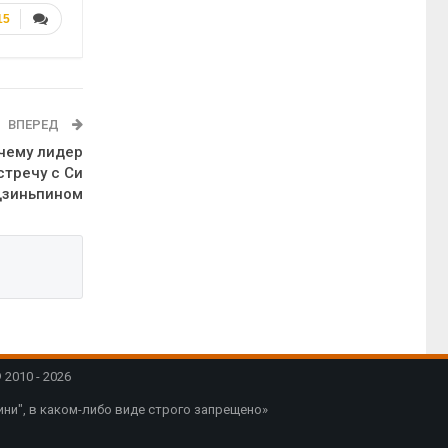
15
ВПЕРЕД
очему лидер
стречу с Си
Цзиньпином
2010 - 2026
ни", в каком-либо виде строго запрещено»