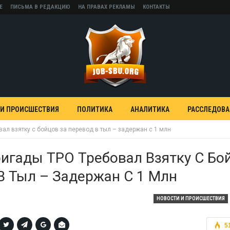
Е
ПИСЬМА В РЕДАКЦИЮ
НА ПРАВАХ РЕКЛАМЫ
КОНТАКТЫ
 И ПРОИСШЕСТВИЯ
ПОЛИТИКА
АНАЛИТИКА
РАССЛЕДОВ
ал взятку с бойцов за перевод в тыл – задержан с 1 млн
игады ТРО Требовал Взятку С Бо
В Тыл – Задержан С 1 Млн
НОВОСТИ И ПРОИСШЕСТВИЯ
5