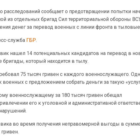
о расследований сообщает о предотвращении попытки на
ной из отдельных бригад Сил территориальной обороны ВС
ения денег за перевод военных с линии фронта в тыловые 
есс-служба
ГБР
.
ровик нашел 14 потенциальных кандидатов на перевод в н
е бригады, который находится в тылу.
требовал 75 тысяч гривен с каждого военнослужащего. Од
к военных с предложением собрать деньги за такую «услуг
ному военнослужащему за 180 тысяч гривен обещал
ривлечении его к уголовной и административной ответств
нарушений.
вика во время получения неправомерной выгоды в сумме
 гривен.