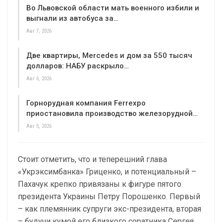
Во Львовской области мать военного избили и
выгнали из автобуса за…
Авг 7, 2026
Две квартиры, Mercedes и дом за 550 тысяч
долларов: НАБУ раскрыло…
Авг 6, 2026
Горнорудная компания Ferrexpo
приостановила производство железорудной…
Авг 5, 2026
Стоит отметить, что и теперешний глава
«Укрэксимбанка» Гриценко, и потенциальный –
Пахачук крепко привязаны к фигуре пятого
президента Украины Петру Порошенко. Первый
– как племянник супруги экс-президента, вторая
– будучи кумой его близкого соратника Сергея