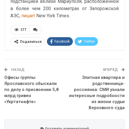
подстанцией вблизи Мариуполя, расположенной
в более чем 200 километрах от Запорожской
АЭС,
пишет
New York Times
.
377
Facebook
Twitter
Поделиться
Telegram
Google+
WhatsApp
Эл. адрес
НАЗАД
ВПЕРЕД
Офисы группы
Элитная квартира и
Ярославского обыскали
родственница-
по делу о присвоении 5,8
россиянка: СМИ узнали
млрд гривен
интересные подробности
«Укртатнафте»
из жизни судьи
Верховного суда
Оставить комментарий