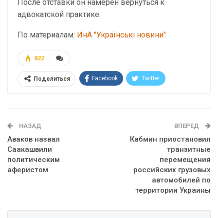
После отставки он намерен вернуться к
адвокатской практике.
По материалам:
ИнА "Українські новини"
922
Facebook
Twitter
Поделиться
Telegram
Google+
WhatsApp
Эл. адрес
НАЗАД
ВПЕРЕД
Аваков назвал
Кабмин приостановил
Саакашвили
транзитные
политическим
перемещения
аферистом
российских грузовых
автомобилей по
территории Украины