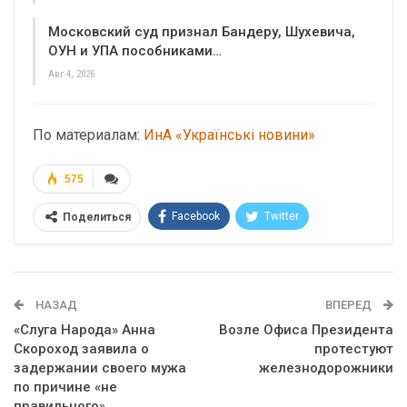
Московский суд признал Бандеру, Шухевича,
ОУН и УПА пособниками…
Авг 4, 2026
По материалам:
ИнА «Українські новини»
575
Facebook
Twitter
Поделиться
Telegram
Google+
WhatsApp
Эл. адрес
НАЗАД
ВПЕРЕД
«Слуга Народа» Анна
Возле Офиса Президента
Скороход заявила о
протестуют
задержании своего мужа
железнодорожники
по причине «не
правильного»