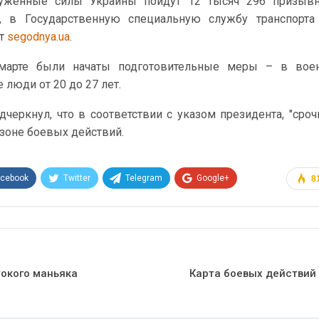
руженные силы Украины пойдут 12 тысяч 296 призывн
, в Государственную специальную службу транспорта
ет
segodnya.ua
.
 марте были начаты подготовительные меры – в вое
люди от 20 до 27 лет.
черкнул, что в соответствии с указом президента, "сроч
 зоне боевых действий.
acebook
Twitter
Telegram
Google+
8
Эл. адрес
окого маньяка
Карта боевых действий