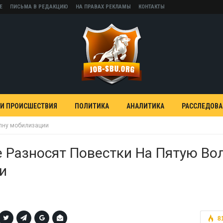
Е
ПИСЬМА В РЕДАКЦИЮ
НА ПРАВАХ РЕКЛАМЫ
КОНТАКТЫ
 И ПРОИСШЕСТВИЯ
ПОЛИТИКА
АНАЛИТИКА
РАССЛЕДОВ
олну мобилизации
 Разносят Повестки На Пятую Во
и
8