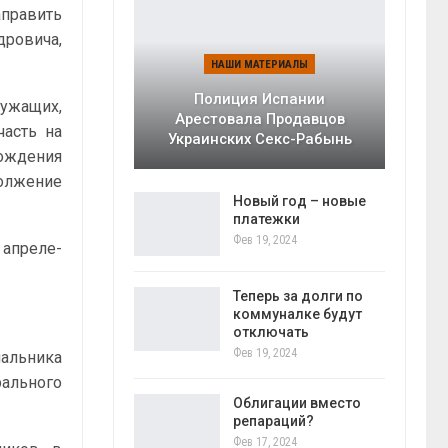
аправить
ровича,
НАШИ МАТЕРИАЛЫ
Полиция Испании
лужащих,
Арестовала Продавцов
часть на
Украинских Секс-Рабынь
хождения
олжение
Новый год – новые
платежки
Фев 19, 2024
 апреле-
Теперь за долги по
коммуналке будут
отключать
Фев 19, 2024
альника
рального
Облигации вместо
репараций?
Фев 17, 2024