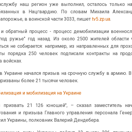
нслужбу наш регион уже выполнил, осталось только н
бязанных в Нацгвардию. По словам Михаила Александ
Запорожье, в воинской части 3033, пишет
tv5.zp.ua
.
 и обратный процесс - процесс демобилизации военнос
под ружье" год назад. Из около 2500 жителей области 
ься не собирается: например, из направленных для про
ы порядка 250 человек подписали контракты на прод
в войсках.
в Украине начался призыв на срочную службу в армию. В
призваны более 21 тысячи человек.
илизация и мобилизация на Украине
призвать 21 126 юношей", – сказал заместитель нач
ования и призыва Главного управления персонала Гене
ил Украины, полковник Валерий Дендебера.