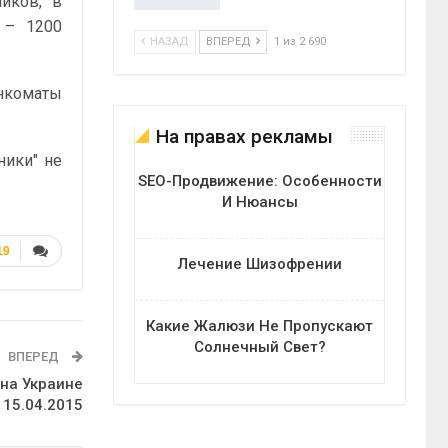
иков, в
 – 1200
НАЗАД
ВПЕРЕД
1 из 2 690
нкоматы
На правах рекламы
ники" не
SEO-Продвижение: Особенности
И Нюансы
19
Лечение Шизофрении
Какие Жалюзи Не Пропускают
Солнечный Свет?
ВПЕРЕД
 на Украине
15.04.2015