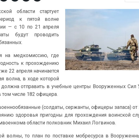
ской области стартует
период к пятой волне
ии — с 10 по 21 апреля
иаты будут проводить
бязанных.
я на медкомиссию, где
годность к прохождению
же 22 апреля начинается
я волна, в ходе которой
ь должна отправить в учебные центры Вооруженных Сил
в том числе 182 офицера.
оеннообязанные (солдаты, сержанты, офицеры запаса) от 
тоянию здоровья пригодны для прохождения воинской сл
мвоенкома области полковник Михаил Логвинов.
той волны, то план по поставке мобресурса в Вооружен