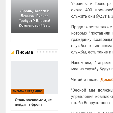
Украины и Госпогра
около 400 военноо
«Бронь, Налоги И
служить они будут в 
Деньги». Бизнес
Требует У Властей
Компенсаций За…
Продолжается также
которых "поставили 
гражданку возвращат
службы в военкомат
Письма
службы, есть такие и 
Напомним, 1 апреля 
мае на службу будут 
Читайте также:
Демоб
"Весной мы должны 
ПИСЬМА В РЕДАКЦИЮ
управления комплект
Cтань военкомом, не
штаба Вооруженных с
пойди на фронт