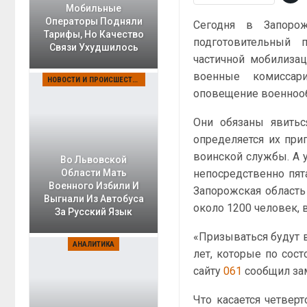
Мобильные
Операторы Подняли
Сегодня в Запорож
Тарифы, Но Качество
подготовительный 
Связи Ухудшилось
частичной мобилизац
военные комиссар
НОВОСТИ И ПРОИСШЕСТВИЯ
оповещение военноо
Они обязаны явитьс
определяется их при
воинской службы. А у
Во Львовской
непосредственно пята
Области Мать
Военного Избили И
Запорожская област
Выгнали Из Автобуса
около 1200 человек, 
За Русский Язык
«Призываться будут в
АНАЛИТИКА
лет, которые по сос
сайту
061
сообщил за
Что касается четвер