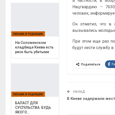
В частности, в Воо
Нацгвардию – 7630
человек, информиру
Он отметил, что в
вызывались молодые 
ПИСЬМА В РЕДАКЦИЮ
При этом еще раз под
На Соломенском
кладбище Киева есть
будут нести службу в
риск быть убитыми
F
Поделиться
НАЗАД
ПИСЬМА В РЕДАКЦИЮ
В Киеве задержали жест
БАЛАСТ ДЛЯ
СУСПІЛЬСТВА. БУДЬ
ЯКОГО…