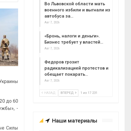
Во Львовской области мать
военного избили и выгнали из
автобуса за…
Авг 7, 2026
«Бронь, налоги и деньги».
Бизнес требует у властей…
Авг 7, 2026
Федоров грозит
радикализацией протестов и
обещает покарать…
 Украины
Авг 7, 2026
НАЗАД
ВПЕРЕД
1 из 17 231
20 до 60
ужбы», -
Наши материалы
ные Силы