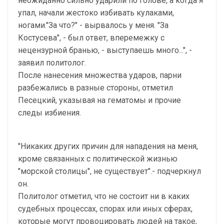
неожиданно сильно ударили по голове, а когда я
упал, начали жестоко избивать кулаками,
ногами."За что?" - вырвалось у меня. "За
Костусева", - был ответ, вперемежку с
нецензурной бранью, - выступаешь много...", -
заявил политолог.
После нанесения множества ударов, парни
разбежались в разные стороны, отметил
Песецкий, указывая на гематомы и прочие
следы избиения.
"Никаких других причин для нападения на меня,
кроме связанных с политической жизнью
"морской столицы", не существует".- подчеркнул
он.
Политолог отметил, что не состоит ни в каких
судебных процессах, спорах или иных сферах,
которые могут провоцировать людей на такое,