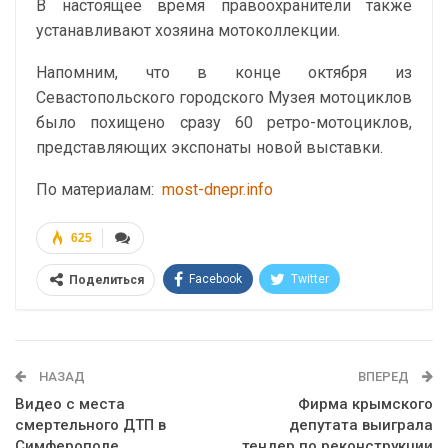
В настоящее время правоохранители также
устанавливают хозяина мотоколлекции.
Напомним, что в конце октября из
Севастопольского городского Музея мотоциклов
было похищено сразу 60 ретро-мотоциклов,
представляющих экспонаты новой выставки.
По материалам:
most-dnepr.info
625
Facebook
Twitter
Поделиться
Telegram
Google+
WhatsApp
Эл. адрес
НАЗАД
ВПЕРЕД
Видео с места
Фирма крымского
смертельного ДТП в
депутата выиграла
Симферополе
тендер по реконструкции