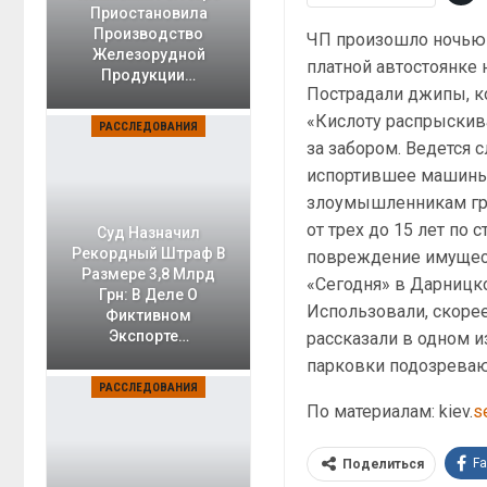
Приостановила
Производство
ЧП произошло ночью
Железорудной
платной автостоянке 
Продукции…
Пострадали джипы, ко
«Кислоту распрыскив
РАССЛЕДОВАНИЯ
за забором. Ведется 
испортившее машины, 
злоумышленникам гр
от трех до 15 лет по
Суд Назначил
Рекордный Штраф В
повреждение имущест
Размере 3,8 Млрд
«Сегодня» в Дарницко
Грн: В Деле О
Использовали, скорее 
Фиктивном
Экспорте…
рассказали в одном из
парковки подозреваю
РАССЛЕДОВАНИЯ
По материалам: kiev.
s
F
Поделиться