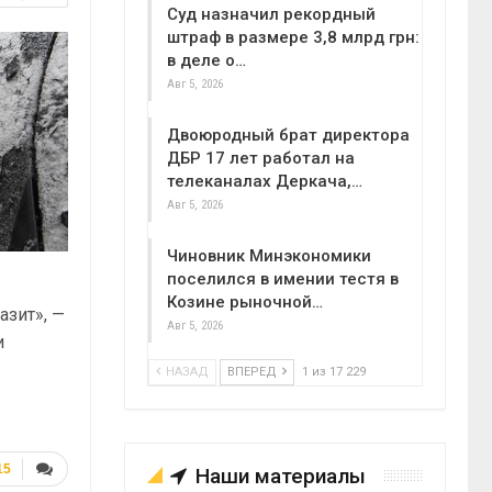
Суд назначил рекордный
штраф в размере 3,8 млрд грн:
в деле о…
Авг 5, 2026
Двоюродный брат директора
ДБР 17 лет работал на
телеканалах Деркача,…
Авг 5, 2026
Чиновник Минэкономики
поселился в имении тестя в
Козине рыночной…
азит», —
Авг 5, 2026
и
НАЗАД
ВПЕРЕД
1 из 17 229
15
Наши материалы