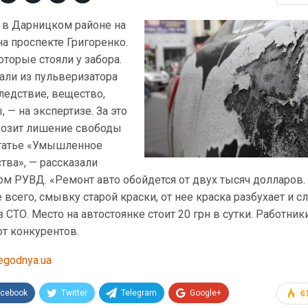
 в Дарницком районе на
на проспекте Григоренко.
торые стояли у забора.
али из пульверизатора
следствие, вещество,
— на экспертизе. За это
озит лишение свободы
 статье «Умышленное
ва», — рассказали
м РУВД. «Ремонт авто обойдется от двух тысяч долларов.
всего, смывку старой краски, от нее краска разбухает и сл
 СТО. Место на автостоянке стоит 20 грн в сутки. Работник
т конкурентов.
egodnya.ua
acebook
Twitter
Telegram
Google+
6