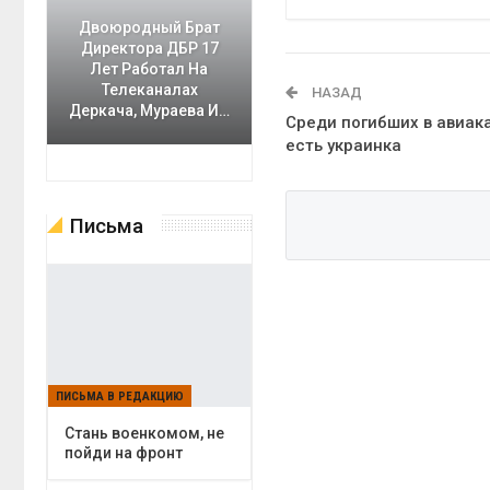
Двоюродный Брат
Директора ДБР 17
Лет Работал На
Телеканалах
НАЗАД
Деркача, Мураева И…
Среди погибших в авиак
есть украинка
Письма
ПИСЬМА В РЕДАКЦИЮ
Cтань военкомом, не
пойди на фронт