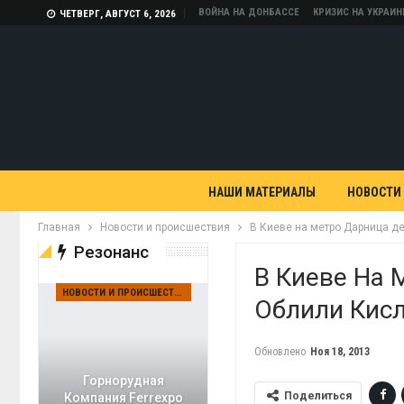
ВОЙНА НА ДОНБАССЕ
КРИЗИС НА УКРАИН
ЧЕТВЕРГ, АВГУСТ 6, 2026
НАШИ МАТЕРИАЛЫ
НОВОСТИ
Главная
Новости и происшествия
В Киеве на метро Дарница д
Резонанс
В Киеве На 
НОВОСТИ И ПРОИСШЕСТВИЯ
Облили Кис
Обновлено
Ноя 18, 2013
Горнорудная
Поделиться
Компания Ferrexpo