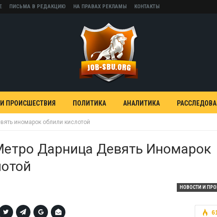
Е
ПИСЬМА В РЕДАКЦИЮ
НА ПРАВАХ РЕКЛАМЫ
КОНТАКТЫ
 И ПРОИСШЕСТВИЯ
ПОЛИТИКА
АНАЛИТИКА
РАССЛЕДОВ
евять иномарок облили кислотой
Метро Дарница Девять Иномарок
лотой
НОВОСТИ И ПР
6