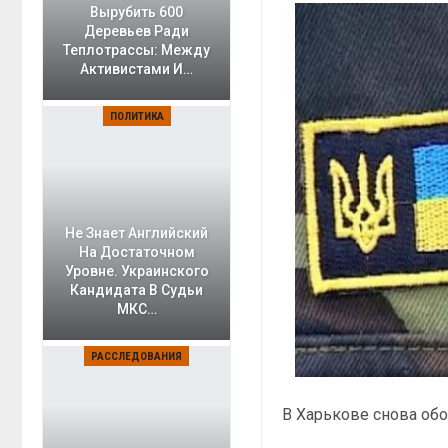
Вырубить 600
Деревьев Ради
Теплотрассы: Между
Активистами И…
ПОЛИТИКА
Не Знает Английский
На Достаточном
Уровне. Украинского
Кандидата В Судьи
МКС…
РАССЛЕДОВАНИЯ
В Харькове снова обо