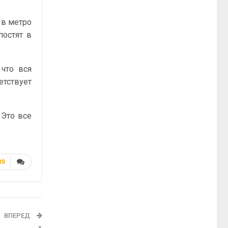
 в метро
постят в
 что вся
тствует
 Это все
89
ВПЕРЕД