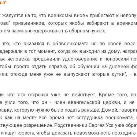
ня"
.
 жалуется на то, что военкомы вновь прибегают к непоп
тлова" призывников, которых якобы забирают в военко
затем насильно удерживают в сборном пункте.
 тех, кто оказался в облвоенкомате не по своей воле
задержали в тот момент, когда он выходил из дому, напра
два человека, предъявили удостоверение и попросили пр
тобы просто отдать справку об обучении на дневной ф
или: отсюда меня уже не выпускают вторые сутки", - 
и, что его отсрочка уже не действует. Кроме того, п
е учли того, что он - член евангельской церкви, и не
авку, которую нужно было подать раньше. Домой, говорит
ак как на месте все время нет сотрудника военкомата,
ствующее разрешение. Родственники Сергея Уса уже обра
 и ищут юриста, чтобы доказать невозможность проходить