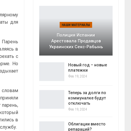
улярному
маты для
НАШИ МАТЕРИАЛЫ
Полиция Испании
Арестовала Продавцов
. Парень
Украинских Секс-Рабынь
вляясь в
оехать с
орме. Но
Новый год – новые
платежки
вздыхает
Фев 19, 2024
о словам
Теперь за долги по
 приняли
коммуналке будут
отключать
 парень,
Фев 19, 2024
 который
тились в
Облигации вместо
 службу.
репараций?