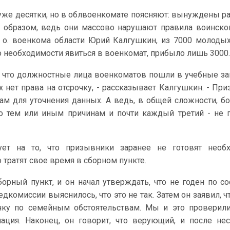
 уже десятки, но в облвоенкомате поясняют: вынуждены ра
образом, ведь они массово нарушают правила воинског
. о. военкома области Юрий Калгушкин, из 7000 молоды
о необходимости явиться в военкомат, прибыло лишь 3000
ак, что должностные лица военкоматов пошли в учебные з
х нет права на отсрочку, - рассказывает Калгушкин. - Пр
нам для уточнения данных. А ведь, в общей сложности, б
о тем или иным причинам и почти каждый третий - не 
ует на то, что призывники заранее не готовят необ
о тратят свое время в сборном пункте.
борный пункт, и он начал утверждать, что не годен по с
дкомиссии выяснилось, что это не так. Затем он заявил, чт
очку по семейным обстоятельствам. Мы и это проверил
ация. Наконец, он говорит, что верующий, и после не