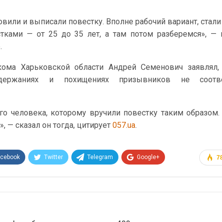
овили и выписали повестку. Вполне рабочий вариант, стали
тками — от 25 до 35 лет, а там потом разберемся», — 
.
кома Харьковской области Андрей Семенович заявлял,
ержаниях и похищениях призывников не соотве
го человека, которому вручили повестку таким образом.
, — сказал он тогда, цитирует
057.ua
.
acebook
Twitter
Telegram
Google+
7
Эл. адрес