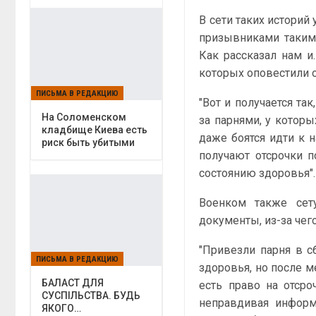
В сети таких историй
призывниками таким 
Как рассказал нам и
которых оповестили 
ПИСЬМА В РЕДАКЦИЮ
"Вот и получается т
На Соломенском
за парнями, у которы
кладбище Киева есть
даже боятся идти к 
риск быть убитыми
получают отсрочки п
состоянию здоровья".
Военком также сет
документы, из-за чег
"Привезли парня в с
ПИСЬМА В РЕДАКЦИЮ
здоровья, но после ме
БАЛАСТ ДЛЯ
есть право на отср
СУСПІЛЬСТВА. БУДЬ
неправдивая информ
ЯКОГО…