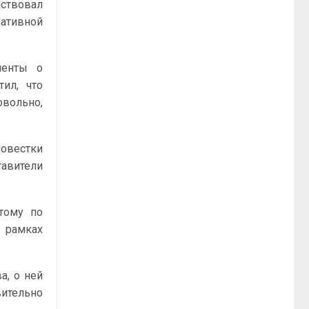
йствовал
нативной
менты о
ил, что
овольно,
повестки
тавители
тому по
в рамках
а, о ней
вительно