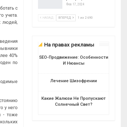
Фев 17, 2024
ботать с
о учета.
НАЗАД
ВПЕРЕД
1 из 2 690
х людей,
.
аведения
На правах рекламы
изывники
олее 40%
SEO-Продвижение: Особенности
годен по
И Нюансы
Лечение Шизофрении
ходимые
Какие Жалюзи Не Пропускают
остоянию
Солнечный Свет?
о у него
и - тоже
скольких