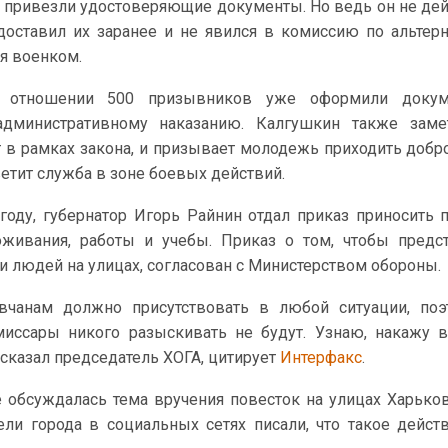
в привезли удостоверяющие документы. Но ведь он не де
доставил их заранее и не явился в комиссию по альтер
ся военком.
 отношении 500 призывников уже оформили доку
дминистративному наказанию. Калгушкин также замет
в рамках закона, и призывает молодежь приходить добр
етит служба в зоне боевых действий.
году, губернатор Игорь Райнин отдал приказ приносить 
оживания, работы и учебы. Приказ о том, чтобы предс
и людей на улицах, согласован с Министерством обороны.
вчанам должно присутствовать в любой ситуации, поэ
иссары никого разыскивать не будут. Узнаю, накажу 
 сказал председатель ХОГА, цитирует
Интерфакс
.
 обсуждалась тема вручения повесток на улицах Харьков
ли города в социальных сетях писали, что такое дейст