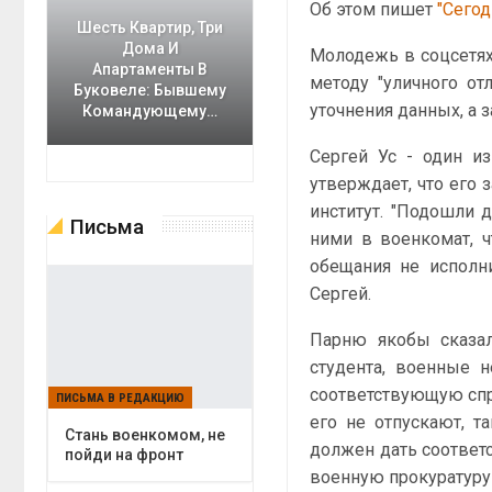
Об этом пишет
"Сегод
Шесть Квартир, Три
Дома И
Молодежь в соцсетях
Апартаменты В
методу "уличного о
Буковеле: Бывшему
уточнения данных, а 
Командующему…
Сергей Ус - один из
утверждает, что его 
институт. "Подошли 
Письма
ними в военкомат, ч
обещания не исполн
Сергей.
Парню якобы сказал
студента, военные н
соответствующую спр
ПИСЬМА В РЕДАКЦИЮ
его не отпускают, т
Cтань военкомом, не
должен дать соответ
пойди на фронт
военную прокуратуру