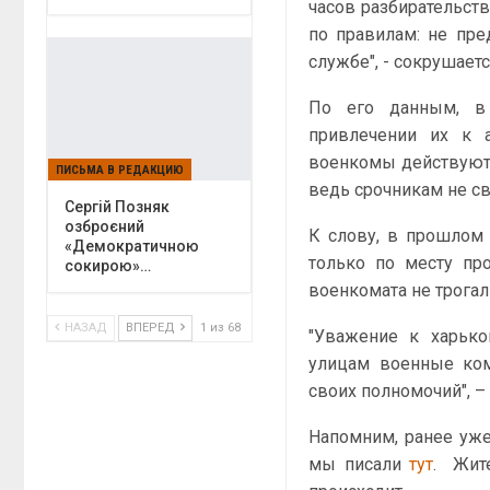
часов разбирательст
по правилам: не пре
службе", - сокрушает
По его данным, в
привлечении их к а
военкомы действуют 
ПИСЬМА В РЕДАКЦИЮ
ведь срочникам не св
Сергій Позняк
озброєний
К слову, в прошлом 
«Демократичною
только по месту пр
сокирою»…
военкомата не трогал
НАЗАД
ВПЕРЕД
1 из 68
"Уважение к харько
улицам военные ком
своих полномочий", –
Напомним, ранее уже
мы писали
тут
. Жите