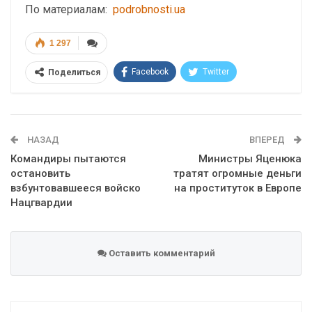
По материалам:
podrobnosti.ua
1 297
Facebook
Twitter
Поделиться
Telegram
Google+
WhatsApp
Эл. адрес
НАЗАД
ВПЕРЕД
Командиры пытаются
Министры Яценюка
остановить
тратят огромные деньги
взбунтовавшееся войско
на проституток в Европе
Нацгвардии
Оставить комментарий