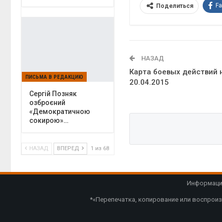
F
Поделиться
НАЗАД
Карта боевых действий 
ПИСЬМА В РЕДАКЦИЮ
20.04.2015
Сергій Позняк
озброєний
«Демократичною
сокирою»…
НАЗАД
ВПЕРЕД
1 из 68
Информацио
*«Перепечатка, копирование или воспроиз