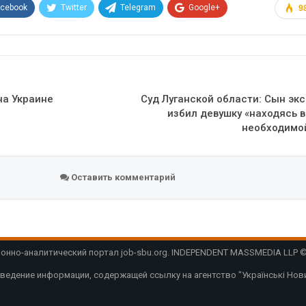
acebook
Twitter
Telegram
Google+
9
Эл. адрес
на Украине
Суд Луганской области: Сын эк
избил девушку «находясь 
необходимо
Оставить комментарий
нно-аналитический портал job-sbu.org. INDEPENDENT MASSMEDIA LLP © 
ведение информации, содержащей ссылку на агентство "Українські Нови