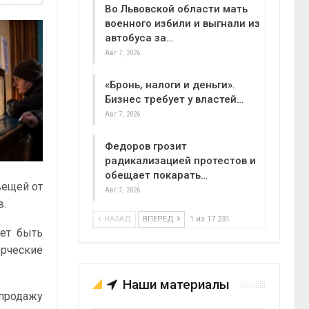
Во Львовской области мать
военного избили и выгнали из
автобуса за…
Авг 7, 2026
«Бронь, налоги и деньги».
Бизнес требует у властей…
Авг 7, 2026
Федоров грозит
радикализацией протестов и
обещает покарать…
вещей от
Авг 7, 2026
в.
НАЗАД
ВПЕРЕД
1 из 17 231
ет быть
рческие
Наши материалы
 продажу