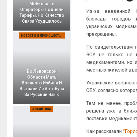
Мобильные
Операторы Подняли
Из-за введенной 
Тарифы, Но Качество
блокады городов 
Связи Ухудшилось
украинских медикам
прекращены.
НОВОСТИ И ПРОИСШЕСТВИЯ
По свидетельствам г
ВСУ не только не п
медикаментами, но 
местных жителей въ
Во Львовской
Области Мать
Украинские военносл
Военного Избили И
Выгнали Из Автобуса
СБУ, согласно которо
За Русский Язык
Тем не менее, проб
АНАЛИТИКА
решена уже в ближа
поставки медикамент
Как рассказали
"Горл