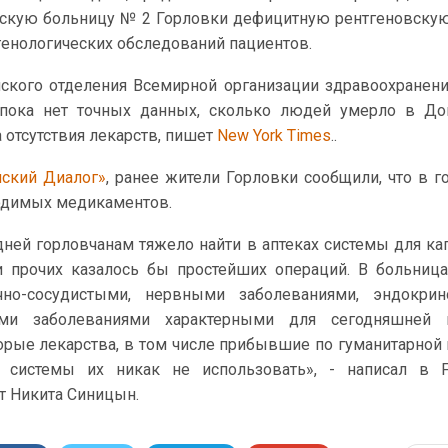
дскую больницу № 2 Горловки дефицитную рентгеновску
генологических обследований пациентов.
ского отделения Всемирной организации здравоохранен
о пока нет точных данных, сколько людей умерло в Д
а отсутствия лекарств, пишет
New York Times
..
йский Диалог»
, ранее жители Горловки сообщили, что в г
одимых медикаментов.
дней горловчанам тяжело найти в аптеках системы для ка
и прочих казалось бы простейших операций. В больниц
но-сосудистыми, нервными заболеваниями, эндокрино
ми заболеваниями характерными для сегодняшней 
торые лекарства, в том числе прибывшие по гуманитарной
 системы их никак не использовать», - написал в F
т Никита Синицын.