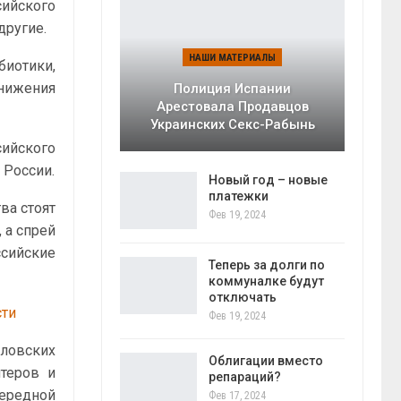
ийского
другие.
НАШИ МАТЕРИАЛЫ
отики,
нижения
Полиция Испании
Арестовала Продавцов
Украинских Секс-Рабынь
сийского
 России.
Новый год – новые
платежки
ва стоят
Фев 19, 2024
 а спрей
ссийские
Теперь за долги по
коммуналке будут
отключать
сти
Фев 19, 2024
рловских
Облигации вместо
нтеров и
репараций?
чередной
Фев 17, 2024