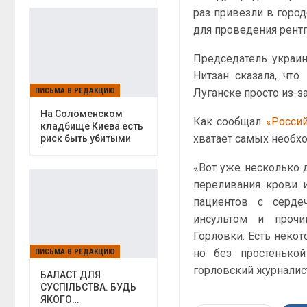
раз привезли в горо
для проведения рент
Председатель украин
Нитзан сказала, чт
ПИСЬМА В РЕДАКЦИЮ
Луганске просто из-з
На Соломенском
Как сообщал
«Росси
кладбище Киева есть
хватает самых необх
риск быть убитыми
«Вот уже несколько 
переливания крови 
пациентов с сердеч
инсультом и прочи
Горловки. Есть неко
но без простенькой
ПИСЬМА В РЕДАКЦИЮ
горловский журналис
БАЛАСТ ДЛЯ
СУСПІЛЬСТВА. БУДЬ
ЯКОГО…