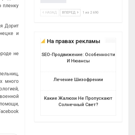
ю пленку
НАЗАД
ВПЕРЕД
1 из 2 690
ия Дорит
онецке и
На правах рекламы
ороде не
SEO-Продвижение: Особенности
И Нюансы
пельниц,
Лечение Шизофрении
ах много
логией,
военной
Какие Жалюзи Не Пропускают
 помощи,
Солнечный Свет?
acebook