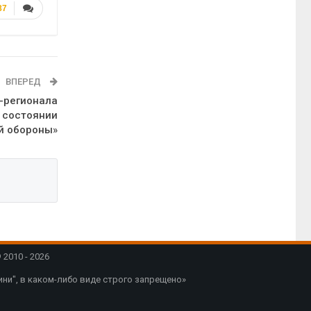
87
ВПЕРЕД
с-регионала
в состоянии
й обороны»
2010 - 2026
ни", в каком-либо виде строго запрещено»