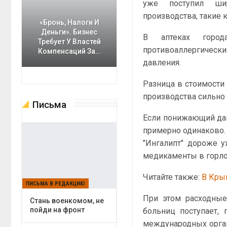
уже поступил шир
производства, такие к
«Бронь, Налоги И
Деньги». Бизнес
В аптеках город
Требует У Властей
противоаллергическ
Компенсаций За…
давления.
Разница в стоимости
производства сильно 
Письма
Если понижающий дав
примерно одинаково. 
"Ингалипт" дороже у
медикаменты в горлов
Читайте также:
В Кры
ПИСЬМА В РЕДАКЦИЮ
При этом расходные
Cтань военкомом, не
пойди на фронт
больниц поступает,
международных органи