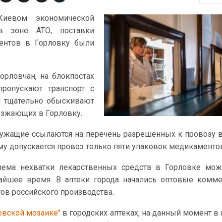
Киевом экономической
в зоне АТО, поставки
ентов в Горловку были
орловчан, на блокпостах
ропускают транспорт с
и тщательно обыскивают
езжающих в Горловку.
ужащие ссылаются на перечень разрешенных к провозу 
му допускается провоз только пяти упаковок медикаменто
лема нехватки лекарственных средств в Горловке мож
йшее время. В аптеки города начались оптовые комме
ов российского производства.
овской мозаике"
в городских аптеках, на данный момент в