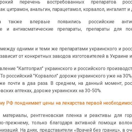
окий перечень востребованных препаратов росс
ак цитрамон, анальгин, парацетамол, корвалол, ингалипт и 
а также впервые появились российские антиби
ие и антиасматические препараты, препараты для по
 между одними и теми же препаратами украинского и рос
зависит от конкретных заводов изготовителей в Украине и
ление "Каптоприл" украинского и российского производст
То российский "Корвалол" дороже украинского уже на 30%,
же почти в два раза. В среднем, на данный момент, ро
ских аптеках, дороже украинских на 30-50%.
му РФ понднимает цены на лекарства первой необходимо
 материалы, рентгеновская пленка и реактивы для го
 по-прежнему, только благодаря активной помощи воло
заций. На днях, представители «Врачей без границ», в о