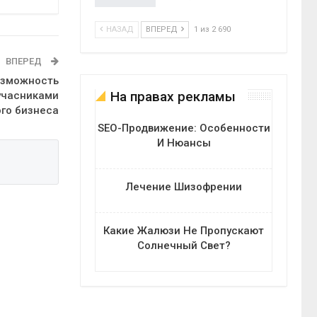
НАЗАД
ВПЕРЕД
1 из 2 690
ВПЕРЕД
озможность
На правах рекламы
 учасниками
ого бизнеса
SEO-Продвижение: Особенности
И Нюансы
Лечение Шизофрении
Какие Жалюзи Не Пропускают
Солнечный Свет?