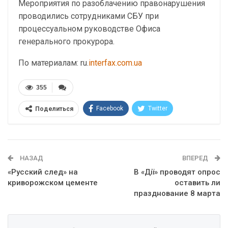
Мероприятия по разоблачению правонарушения
проводились сотрудниками СБУ при
процессуальном руководстве Офиса
генерального прокурора.
По материалам: ru.
interfax.com.ua
355
Facebook
Twitter
Поделиться
Telegram
Google+
WhatsApp
Эл. адрес
НАЗАД
ВПЕРЕД
«Русский след» на
В «Дії» проводят опрос
криворожском цементе
оставить ли
празднование 8 марта