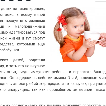
с детки не такие крепкие,
м веке, а всему виной
ия, продукты с разными
ами и малоподвижный
димо адаптироваться под
ной жизни и тут смогут
редства, которыми еще
рабабушки.
ских детей, родители
р, и хоть это не вкусное
еть стоит, ведь иммунитет ребенка и взрослого благо
ется. Он содержит в себе витамины D и A, полезные ми
одня в аптеке рыбий жир продается в капсулах, при упот
ьно инструкцию, так как переизбыток витаминов также
ожно поддерживать при помощи молочных продуктов, н