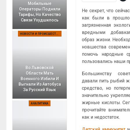
Мобильные
Операторы Подняли
Не секрет, что сейча
Тарифы, Но Качество
как были в прошло
Связи Ухудшилось
загрязненная эколог
вредными добавк
НОВОСТИ И ПРОИСШЕСТВИЯ
образ жизни. Необхо
новшества современ
помочь народные с
пользовались наши п
Во Львовской
Большинству совет
Области Мать
Военного Избили И
давали пить рыбий жи
Выгнали Из Автобуса
средство, но потерп
За Русский Язык
значительно укрепля
жирные кислоты. Сег
АНАЛИТИКА
прочитайте внимател
как и недостаток.
Детский иммунитет
м