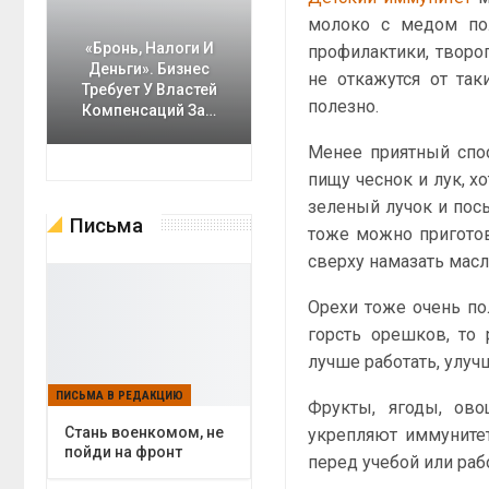
молоко с медом по
«Бронь, Налоги И
профилактики, творог
Деньги». Бизнес
не откажутся от так
Требует У Властей
полезно.
Компенсаций За…
Менее приятный спо
пищу чеснок и лук, х
зеленый лучок и пос
Письма
тоже можно приготов
сверху намазать мас
Орехи тоже очень по
горсть орешков, то 
лучше работать, улуч
ПИСЬМА В РЕДАКЦИЮ
Фрукты, ягоды, ов
Cтань военкомом, не
укрепляют иммунитет,
пойди на фронт
перед учебой или раб