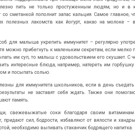
лезно пить не только простуженным людям, но и в к
 со сметанкой пополнит запас кальция. Самое главное, ч
их полезных лакомств как йогурт, какао на молоке – 
соб для малыша укрепить иммунитет – регулярно употр
отя можно прибегнуть к маленьким секретам, если мелко 
ыпать им суп, то малыш с удовольствием его скушает. С 
ить интересные блюда, например, натереть им горбушку 
лом и посыпать солью.
лезны для иммунитета школьников, если в день съедать
результаты не заставят себя ждать. Также они помога
шают память.
ощи, свежевыжатые соки благодаря своим витаминам
 придают сил, бодрости, избавляют от вялости и хандры.
отой, необходимо выпивать стаканчик бодрящего напитка.