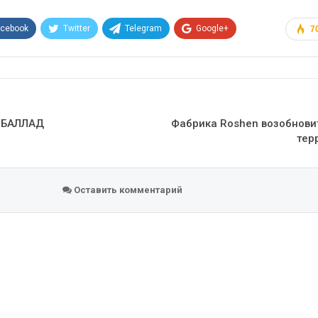
acebook
Twitter
Telegram
Google+
7
Эл. адрес
З БАЛЛАД
Фабрика Roshen возобнови
тер
Оставить комментарий