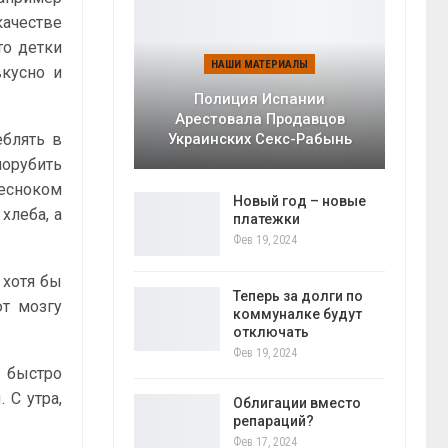
ачестве
то детки
НАШИ МАТЕРИАЛЫ
вкусно и
Полиция Испании
Арестовала Продавцов
еблять в
Украинских Секс-Рабынь
порубить
чесноком
Новый год – новые
хлеба, а
платежки
Фев 19, 2024
 хотя бы
Теперь за долги по
ют мозгу
коммуналке будут
отключать
Фев 19, 2024
 быстро
 С утра,
Облигации вместо
репараций?
Фев 17, 2024