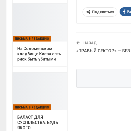
F
Поделиться
ПИСЬМА В РЕДАКЦИЮ
НАЗАД
На Соломенском
«ПРАВЫЙ СЕКТОР» — БЕ
кладбище Киева есть
риск быть убитыми
ПИСЬМА В РЕДАКЦИЮ
БАЛАСТ ДЛЯ
СУСПІЛЬСТВА. БУДЬ
ЯКОГО…