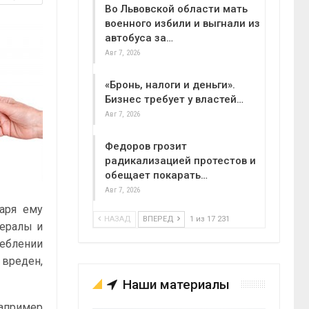
Во Львовской области мать
военного избили и выгнали из
автобуса за…
Авг 7, 2026
«Бронь, налоги и деньги».
Бизнес требует у властей…
Авг 7, 2026
Федоров грозит
радикализацией протестов и
обещает покарать…
Авг 7, 2026
даря ему
НАЗАД
ВПЕРЕД
1 из 17 231
нералы и
реблении
 вреден,
Наши материалы
апример