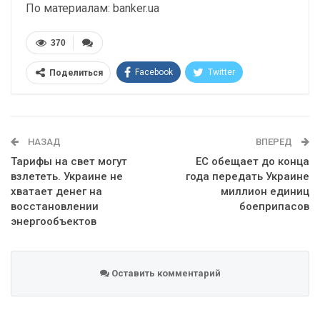
По материалам: banker.ua
370
Facebook
Twitter
Поделиться
Telegram
Google+
WhatsApp
Эл. адрес
НАЗАД
ВПЕРЕД
Тарифы на свет могут
ЕС обещает до конца
взлететь. Украине не
года передать Украине
хватает денег на
миллион единиц
восстановлении
боеприпасов
энергообъектов
Оставить комментарий