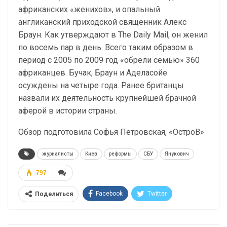
африканских «женихов», и опальный
англиканский приходской священник Алекс
Браун. Как утверждают в The Daily Mail, он женил
по восемь пар в день. Всего таким образом в
период с 2005 по 2009 год «обрели семью» 360
африканцев. Бучак, Браун и Аделасойе
осуждены на четыре года. Ранее британцы
назвали их деятельность крупнейшей брачной
аферой в истории страны.
Обзор подготовила Софья Петровская, «ОстроВ»
журналисты
Киев
реформы
СБУ
Янукович
797
Facebook
Twitter
Поделиться
Telegram
Google+