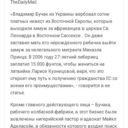
TheDailyMail.
«Владимир Бучак из Украины вербовал сотни
платных невест из Восточной Европы, которые
выходили замуж за африканцев в церкви Св.
Леонарда в Восточном Сассексе… Он даже
заставил мать его нерожденного ребенка выйти
замуж за нелегального мигранта Микаэла
Принца. В 2006 году 27-летний либериец
заплатил 15 000 фунтов, чтобы жениться на
латвийке Ларисе Кузнецовой, веря, что это
откроет ему путь к получению гражданства ЕС со
всеми его преимуществами», - говорится в ее
статье.
Кроме главного действующего лица – Бучака,
рабочего колбасной фабрики, в этот бизнес были
вовлечены нигерийский пастор и адвокат Майкл
Аделасойе, в обязанности которого входил поиск