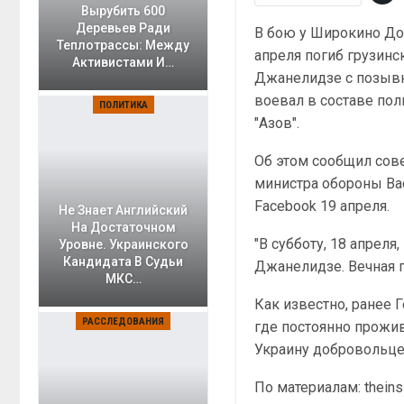
Вырубить 600
Деревьев Ради
В бою у Широкино До
Теплотрассы: Между
апреля погиб грузин
Активистами И…
Джанелидзе с позывн
воевал в составе пол
ПОЛИТИКА
"Азов".
Об этом сообщил сов
министра обороны Ва
Facebook 19 апреля.
Не Знает Английский
На Достаточном
"В субботу, 18 апрел
Уровне. Украинского
Кандидата В Судьи
Джанелидзе. Вечная па
МКС…
Как известно, ранее 
РАССЛЕДОВАНИЯ
где постоянно прожив
Украину добровольце
По материалам: theinsi