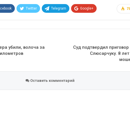
acebook
Twitter
Telegram
Google+
7
Эл. адрес
ра убили, волоча за
Суд подтвердил приговор
километров
Слюсарчуку. 8 ле
мош
Оставить комментарий