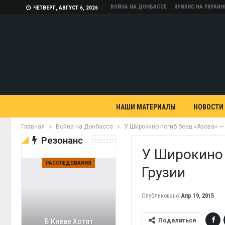
ВОЙНА НА ДОНБАССЕ
КРИЗИС НА УКРАИН
ЧЕТВЕРГ, АВГУСТ 6, 2026
НАШИ МАТЕРИАЛЫ
НОВОСТИ
Главная
Война на Донбассе
У Широкино погиб боец «Азова» —
Резонанс
У Широкино 
РАССЛЕДОВАНИЯ
Грузии
Опубликовано
Апр 19, 2015
Поделиться
В Киеве Хотят