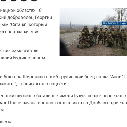
нецкой областях 18
ский доброволец Георгий
ым "Сатана", который
ка спецназначения
етник заместителя
силий Будик в своем
я, в бою под Широкино погиб грузинский боец полка "Азов" 
мять!", - написал он в соцсети.
Георгий служил в батальоне имени Гулуа, позже переехал в
ал. После начала военного конфликта на Донбассе приеха
м.
der.ua