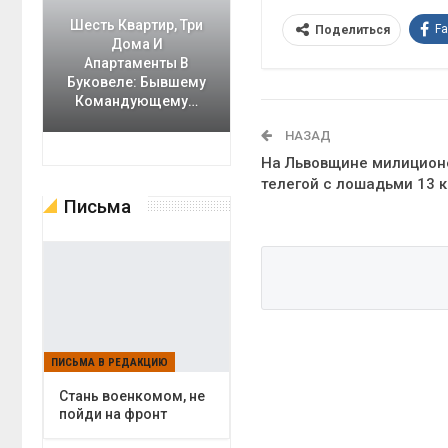
Шесть Квартир, Три
F
Поделиться
Дома И
Апартаменты В
Буковеле: Бывшему
Командующему…
НАЗАД
На Львовщине милиционе
телегой с лошадьми 13 
Письма
ПИСЬМА В РЕДАКЦИЮ
Cтань военкомом, не
пойди на фронт