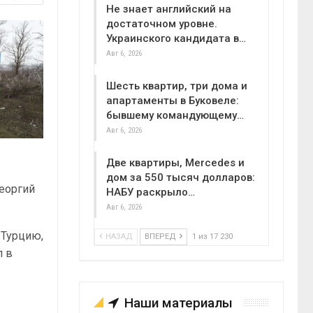
Не знает английский на
достаточном уровне.
Украинского кандидата в…
Авг 6, 2026
Шесть квартир, три дома и
апартаменты в Буковеле:
бывшему командующему…
Авг 6, 2026
Две квартиры, Mercedes и
дом за 550 тысяч долларов:
Георгий
НАБУ раскрыло…
Авг 6, 2026
 Турцию,
НАЗАД
ВПЕРЕД
1 из 17 230
л в
Наши материалы