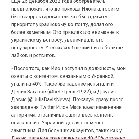
Еще 26 декабря 2022 года обозреватель
предположил, что до прихода Илона алгоритм
был скорректирован так, чтобы отдавать
приоритет украинскому контенту, делая его
более заметным. Это привлекало внимание к
украинскому вопросу, увеличивало его
популярность. У таких сообщений было больше
лайков и ретвитов.
«После того, как Илон вступил в должность, мои
охваты с контентом, связанным с Украиной,
упали на 40%. Такое же падение испытали и
Денис Захаров (@betelgeuse1922), и Джулия
Дэвис (@JuliaDavisNews). Пожалуй, сразу после
завладения Twitter Илон Маск ввел изменение
алгоритма, ограничивающего весь контент,
связанный с Украиной, делая его менее
заметным. Для больших аккаунтов, таких как у
Дэвис, падение привлечения на 40-50% огромно.