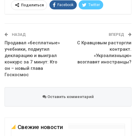
Facebook
Twitter
Поделиться
Telegram
Google+
WhatsApp
Эл. адрес
НАЗАД
ВПЕРЕД
Продавал «бесплатные»
С Кравцовым расторгли
учебники, подмутил
контракт.
декларацию и выиграл
«Укрзализныцю»
конкурс за 7 минут: Кто
возглавят иностранцы?
он – новый глава
Госкосмос
Оставить комментарий
Свежие новости