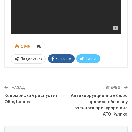
1 945
Facebook
Twitter
Поделиться
Telegram
Google+
WhatsApp
Эл. адрес
НАЗАД
ВПЕРЕД
Коломойский распустит
Антикоррупционное бюро
ФК «Днепр»
провело обыски у
военного прокурора сил
АТО Кулика