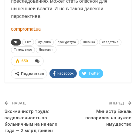
преследованиях может стать опасной для
нынешней власти. И не в такой далекой
перспективе.
compromat.ua
ГПУ
Луценко
прокуратура
Пшонка
следствие
Тимошенко
Янукович
650
Facebook
Twitter
Поделиться
Telegram
Google+
WhatsApp
Эл. адрес
НАЗАД
ВПЕРЕД
Экс-министр труда:
Министр Ежель
задолженность по
позарился на чужое
больничным на начало
имущество
года — 2 млрд гривен