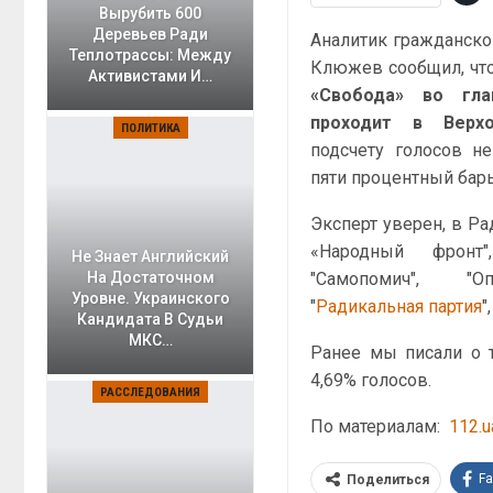
Вырубить 600
Деревьев Ради
Аналитик гражданской
Теплотрассы: Между
Клюжев сообщил, что
Активистами И…
«Свобода» во гл
проходит в Верх
ПОЛИТИКА
подсчету голосов н
пяти процентный барь
Эксперт уверен, в Ра
«Народный фронт"
Не Знает Английский
"Самопомич", "О
На Достаточном
Уровне. Украинского
"
Радикальная партия
",
Кандидата В Судьи
МКС…
Ранее мы писали о 
4,69% голосов.
РАССЛЕДОВАНИЯ
По материалам:
112.u
F
Поделиться