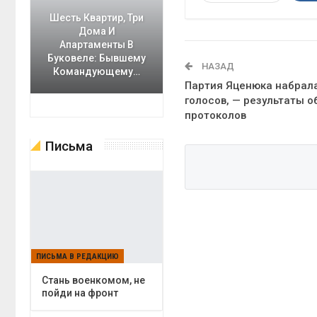
Шесть Квартир, Три
Дома И
Апартаменты В
Буковеле: Бывшему
НАЗАД
Командующему…
Партия Яценюка набрала
голосов, — результаты о
протоколов
Письма
ПИСЬМА В РЕДАКЦИЮ
Cтань военкомом, не
пойди на фронт