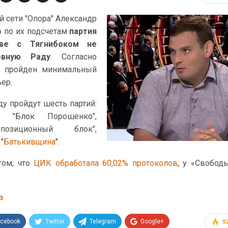
 сети "Опора" Александр
 по их подсчетам
партия
аве с Тягнибоком не
овную Раду
. Согласно
е пройден минимальный
ер.
ду пройдут шесть партий:
, "Блок Порошенко",
ппозиционный блок",
 "
Батькивщина
".
том, что
ЦИК обработала 60,02% протоколов
, у «Свобод
a
acebook
Twitter
Telegram
Google+
9