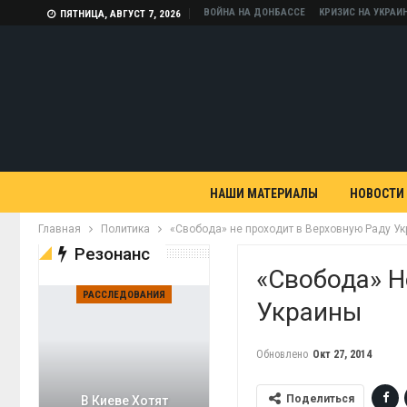
ВОЙНА НА ДОНБАССЕ
КРИЗИС НА УКРАИ
ПЯТНИЦА, АВГУСТ 7, 2026
НАШИ МАТЕРИАЛЫ
НОВОСТИ
Главная
Политика
«Свобода» не проходит в Верховную Раду У
Резонанс
«Свобода» Н
РАССЛЕДОВАНИЯ
Украины
Обновлено
Окт 27, 2014
Поделиться
В Киеве Хотят