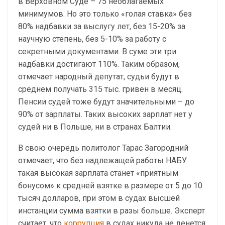
в Верховном Суде – 75 необлагаемых
минимумов. Но это только «голая ставка» без
80% надбавки за выслугу лет, без 15-20% за
научную степень, без 5-10% за работу с
секретными документами. В суме эти три
надбавки достигают 110%. Таким образом,
отмечает народный депутат, судьи будут в
среднем получать 315 тыс. гривен в месяц.
Пенсии судей тоже будут значительными – до
90% от зарплаты. Таких высоких зарплат нет у
судей ни в Польше, ни в странах Балтии.
В свою очередь политолог Тарас Загородний
отмечает, что без надлежащей работы НАБУ
такая высокая зарплата станет «приятным
бонусом» к средней взятке в размере от 5 до 10
тысяч долларов, при этом в судах высшей
инстанции сумма взятки в разы больше. Эксперт
считает, что
коррупция
в судах никуда не денется,