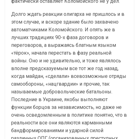
фактически оставляет Коломойского не у дел.
Долго ждать реакции олигарха не пришлось и в
этом случае, и вскоре здание было захвачено
автоматчиками Коломойского. И опять же в
лучших традициях 90-х фаза договоров и
переговоров, а выражаясь блатным языком
«тёрок», начала перестать в фазу реальной
войны. Оно и не удивительно, и тоже являлось
вполне предсказуемым все тот же год назад,
когда майдан, «сделали» всевозможные отряды
самообороны, «нацгвардии» и прочие, так
называемые добровольческие батальоны.
Последние в Украине, якобы выполняют
функции борцов за независимость, но даже не
очень осведомленным в политике понятно, что в
реальности все они являются карманными
бандформированиями и ударной силой
различных ОПГ (организованных преступных