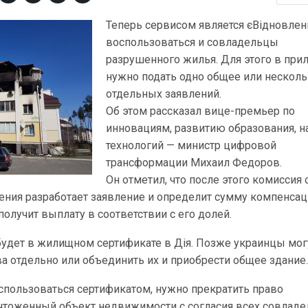
Теперь сервисом является єВідновлен
воспользоваться и совладельцы
разрушенного жилья. Для этого в пр
нужно подать одно общее или нескол
отдельных заявлений.
Об этом рассказал вице-премьер по
инновациям, развитию образования, н
технологий — министр цифровой
трансформации Михаил Федоров.
Он отметил, что после этого комиссия 
ения разработает заявление и определит сумму компенсац
лучит выплату в соответствии с его долей.
удет в жилищном сертификате в Дія. Позже украинцы мог
а отдельно или объединить их и приобрести общее здание
спользоваться сертификатом, нужно прекратить право
ичтоженный объект недвижимости с согласия всех совлад