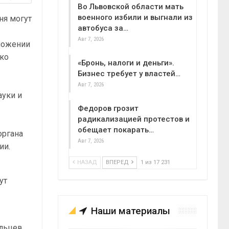
Во Львовской области мать
военного избили и выгнали из
ня могут
автобуса за…
Авг 7, 2026
иложении
ько
«Бронь, налоги и деньги».
Бизнес требует у властей…
Авг 7, 2026
ауки и
Федоров грозит
радикализацией протестов и
обещает покарать…
органа
Авг 7, 2026
ии.
НАЗАД
ВПЕРЕД
1 из 17 231
ут
.
Наши материалы
ельцев