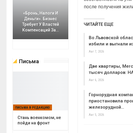
после получения жил
«Бронь, Налоги И
Деньги». Бизнес
ЧИТАЙТЕ ЕЩЕ
Требует У Властей
Компенсаций За…
Во Львовской облас
избили и выгнали и
Авг 7, 2026
Письма
Две квартиры, Merc
тысяч долларов: Н
Авг 6, 2026
Горнорудная компа
приостановила про
железорудной…
ПИСЬМА В РЕДАКЦИЮ
Авг 5, 2026
Cтань военкомом, не
пойди на фронт