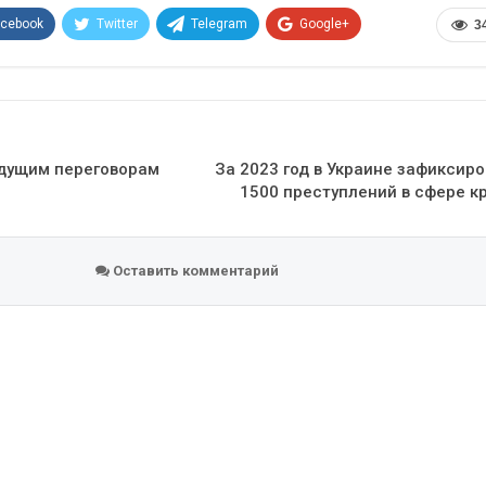
acebook
Twitter
Telegram
Google+
3
Эл. адрес
удущим переговорам
За 2023 год в Украине зафиксир
1500 преступлений в сфере к
Оставить комментарий