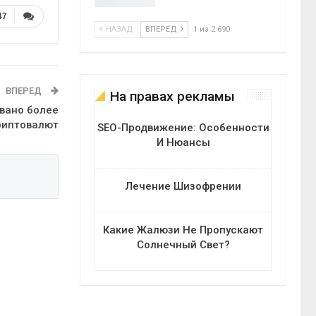
47
НАЗАД
ВПЕРЕД
1 из 2 690
ВПЕРЕД
На правах рекламы
овано более
риптовалют
SEO-Продвижение: Особенности
И Нюансы
Лечение Шизофрении
Какие Жалюзи Не Пропускают
Солнечный Свет?