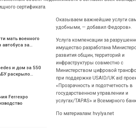
ищного сертификата.
Оказываем важнейшие услуги с
удобными, — добавил Федоров».
ти мать военного
Услуга компенсации за разрушенн
з автобуса за…
имущество разработана Министер
развития общин, территорий и
инфраструктуры совместно с
edes и дом за 550
Министерством цифровой трансф
АБУ раскрыло…
при поддержке USAID/UK aid прое
«Прозрачность и подотчетность в
государственном управлении и
ния Ferrexpo
услугах/TAPAS» и Всемирного банк
изводство
По материалам: hvylya.net