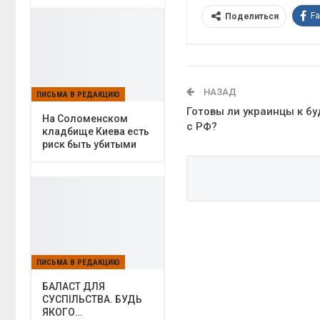
F
Поделиться
НАЗАД
ПИСЬМА В РЕДАКЦИЮ
Готовы ли украинцы к б
На Соломенском
с РФ?
кладбище Киева есть
риск быть убитыми
ПИСЬМА В РЕДАКЦИЮ
БАЛАСТ ДЛЯ
СУСПІЛЬСТВА. БУДЬ
ЯКОГО…