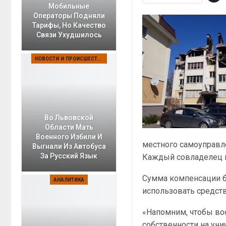
Мобильные
Операторы Подняли
Тарифы, Но Качество
Связи Ухудшилось
НОВОСТИ И ПРОИСШЕСТВИЯ
Во Львовской
Области Мать
Военного Избили И
местного самоуправл
Выгнали Из Автобуса
За Русский Язык
Каждый совладелец по
Сумма компенсации б
АНАЛИТИКА
использовать средств
«Напомним, чтобы во
собственности на ун