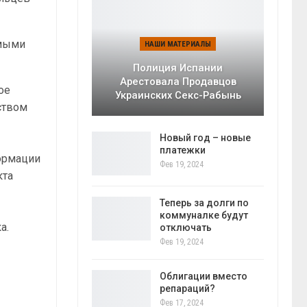
амыми
НАШИ МАТЕРИАЛЫ
Полиция Испании
Арестовала Продавцов
ое
Украинских Секс-Рабынь
ством
Новый год – новые
платежки
ормации
Фев 19, 2024
кта
Теперь за долги по
коммуналке будут
а.
отключать
Фев 19, 2024
Облигации вместо
репараций?
Фев 17, 2024