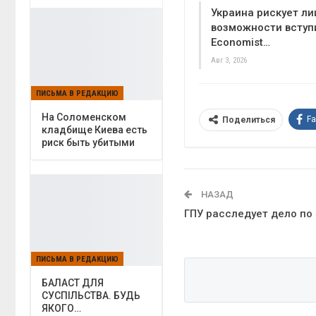
Украина рискует л
возможности вступи
Economist…
Авг 3, 2026
ПИСЬМА В РЕДАКЦИЮ
На Соломенском
F
Поделиться
кладбище Киева есть
риск быть убитыми
НАЗАД
ГПУ расследует дело по
ПИСЬМА В РЕДАКЦИЮ
БАЛАСТ ДЛЯ
СУСПІЛЬСТВА. БУДЬ
ЯКОГО…