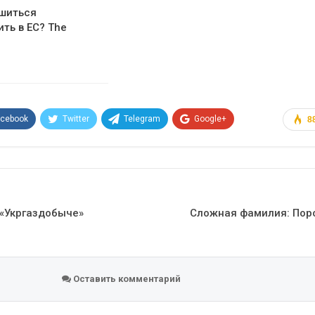
ишиться
ть в ЕС? The
acebook
Twitter
Telegram
Google+
8
Эл. адрес
 «Укргаздобыче»
Сложная фамилия: Пор
Оставить комментарий