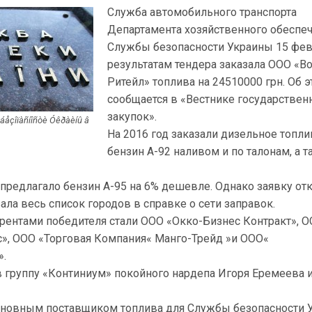
Служба автомобильного транспорта
Департамента хозяйственного обеспе
Службы безопасности Украины 15 фев
результатам тендера заказала ООО «В
Ритейл» топлива на 24510000 грн. Об 
сообщается в «Вестнике государстве
закупок».
åçîïàñíîñòè Óêðàèíû â
На 2016 год заказали дизельное топли
бензин А-92 наливом и по талонам, а 
предлагало бензин А-95 на 6% дешевле. Однако заявку от
ала весь список городов в справке о сети заправок.
урентами победителя стали ООО «Окко-Бизнес Контракт», 
», ООО «Торговая Компания« Манго-Трейд »и ООО«
».
в группу «Континиум» покойного нардепа Игоря Еремеева 
сновным поставщиком топлива для Службы безопасности 