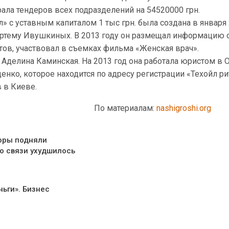
рала тендеров всех подразделений на 54520000 грн.
» с уставным капиталом 1 тыс грн. была создана в января
Артему Ивушкиных. В 2013 году он размещал информацию 
истов, участвовал в съемках фильма «Женская врач».
 Аделина Каминская. На 2013 год она работала юристом в 
енко, которое находится по адресу регистрации «Техойл ри
в в Киеве.
По материалам:
nashigroshi.org
оры подняли
о связи ухудшилось
ньги». Бизнес