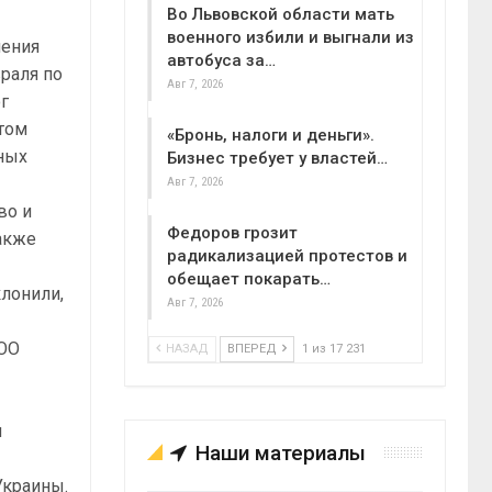
Во Львовской области мать
военного избили и выгнали из
чения
автобуса за…
раля по
Авг 7, 2026
ог
этом
«Бронь, налоги и деньги».
нных
Бизнес требует у властей…
Авг 7, 2026
во и
Федоров грозит
также
радикализацией протестов и
обещает покарать…
клонили,
Авг 7, 2026
ООО
НАЗАД
ВПЕРЕД
1 из 17 231
и
Наши материалы
Украины.