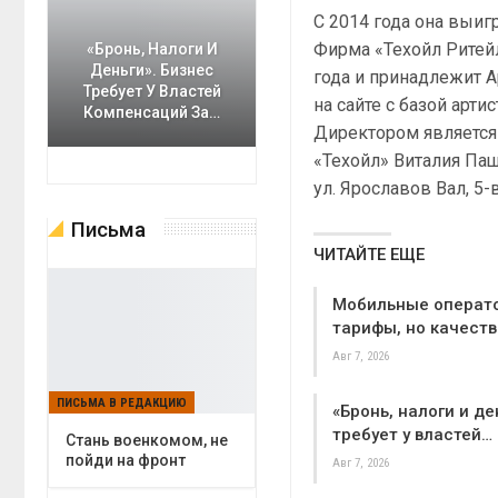
С 2014 года она выиг
Фирма «Техойл Ритейл
«Бронь, Налоги И
Деньги». Бизнес
года и принадлежит 
Требует У Властей
на сайте с базой арт
Компенсаций За…
Директором является
«Техойл» Виталия Пащ
ул. Ярославов Вал, 5-
Письма
ЧИТАЙТЕ ЕЩЕ
Мобильные операт
тарифы, но качеств
Авг 7, 2026
ПИСЬМА В РЕДАКЦИЮ
«Бронь, налоги и де
требует у властей…
Cтань военкомом, не
пойди на фронт
Авг 7, 2026