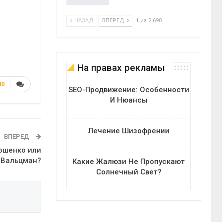
НАЗАД
ВПЕРЕД
1 из 2 690
На правах рекламы
80
SEO-Продвижение: Особенности
И Нюансы
Лечение Шизофрении
ВПЕРЕД
ошенко или
Вальцман?
Какие Жалюзи Не Пропускают
Солнечный Свет?