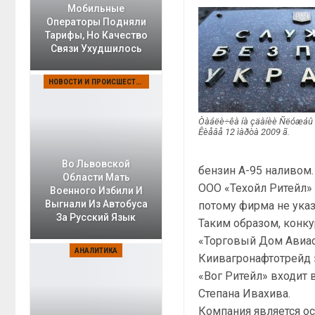
Мобильные
Операторы Подняли
Тарифы, Но Качество
Связи Ухудшилось
НОВОСТИ И ПРОИСШЕСТВИЯ
Òàáëè÷êà íà çäàíèè Ñëóæáû á
Êèåâå 12 ìàðòà 2009 ã.
Во Львовской
бензин А-95 наливом.
Области Мать
ООО «Техойл Ритейл» 
Военного Избили И
Выгнали Из Автобуса
потому фирма не указ
За Русский Язык
Таким образом, конк
«Торговый Дом Авиас
АНАЛИТИКА
Киивагронафтотрейд 
«Вог Ритейл» входит 
Степана Ивахива.
Компания является о