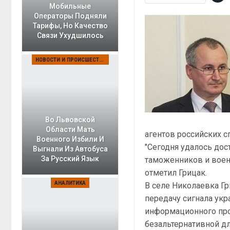
Мобильные
Операторы Подняли
Тарифы, Но Качество
Связи Ухудшилось
НОВОСТИ И ПРОИСШЕСТВИЯ
Во Львовской
Области Мать
агентов российских с
Военного Избили И
"Сегодня удалось дос
Выгнали Из Автобуса
За Русский Язык
таможенников и военн
отметил Грицак.
АНАЛИТИКА
В селе Николаевка Г
передачу сигнала укр
информационного про
безальтернативной д