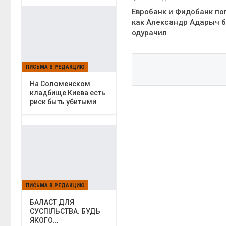
Евробанк и Фидобанк по
как Александр Адарыч 
одурачил
ПИСЬМА В РЕДАКЦИЮ
На Соломенском
кладбище Киева есть
риск быть убитыми
ПИСЬМА В РЕДАКЦИЮ
БАЛАСТ ДЛЯ
СУСПІЛЬСТВА. БУДЬ
ЯКОГО…