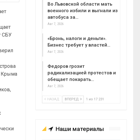
Во Львовской области мать
военного избили и выгнали из
ает
автобуса за…
Авг 7, 2026
щает
у СБУ
«Бронь, налоги и деньги».
Бизнес требует у властей…
оверил
Авг 7, 2026
острова
Федоров грозит
радикализацией протестов и
з Крыма
обещает покарать…
Авг 7, 2026
иков,
-
НАЗАД
ВПЕРЕД
1 из 17 231
х
Наши материалы
ически