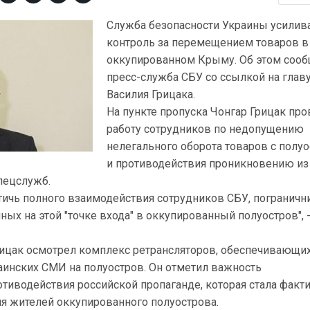
Служба безопасности Украины усилив
контроль за перемещением товаров в
оккупированном Крыму. Об этом сооб
пресс-служба СБУ со ссылкой на глав
Василия Грицака.
На пункте пропуска Чонгар Грицак пр
работу сотрудников по недопущению
нелегального оборота товаров с полу
и противодействия проникновению и
пецслужб.
тичь полного взаимодействия сотрудников СБУ, пограничн
ых на этой "точке входа" в оккупированный полуостров", 
рицак осмотрел комплекс ретрансляторов, обеспечивающи
аинских СМИ на полуостров. Он отметил важность
тиводействия российской пропаганде, которая стала факт
ля жителей оккупированного полуострова.