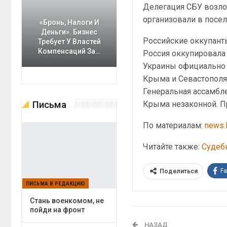
Делегация СБУ возло
организовали в посел
«Бронь, Налоги И
Деньги». Бизнес
Российские оккупант
Требует У Властей
Компенсаций За…
Россия оккупировала
Украины официально 
Крыма и Севастополя
Генеральная ассамбл
Письма
Крыма незаконной. П
По материалам:
news.l
Читайте также:
Судеб
F
Поделиться
ПИСЬМА В РЕДАКЦИЮ
Cтань военкомом, не
пойди на фронт
НАЗАД