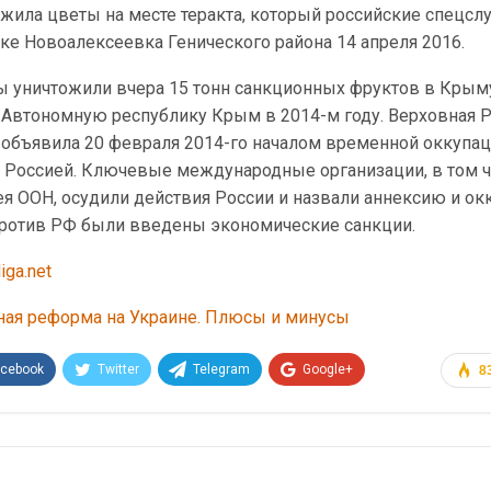
жила цветы на месте теракта, который российские спецс
ке Новоалексеевка Генического района 14 апреля 2016.
ы уничтожили вчера 15 тонн санкционных фруктов в Крым
 Автономную республику Крым в 2014-м году. Верховная 
объявила 20 февраля 2014-го началом временной оккупа
 Россией. Ключевые международные организации, в том 
ея ООН, осудили действия России и назвали аннексию и о
ротив РФ были введены экономические санкции.
iga.net
ная реформа на Украине. Плюсы и минусы
acebook
Twitter
Telegram
Google+
8
Эл. адрес