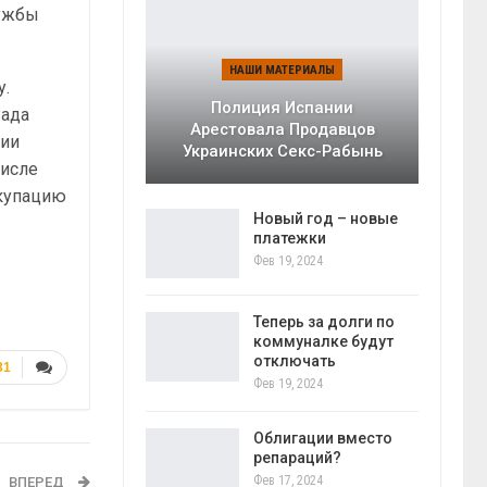
лужбы
НАШИ МАТЕРИАЛЫ
у.
Полиция Испании
Рада
Арестовала Продавцов
ции
Украинских Секс-Рабынь
числе
ккупацию
Новый год – новые
платежки
Фев 19, 2024
Теперь за долги по
коммуналке будут
отключать
31
Фев 19, 2024
Облигации вместо
репараций?
Фев 17, 2024
ВПЕРЕД