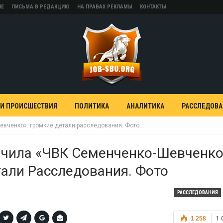
НЕ
ПИСЬМА В РЕДАКЦИЮ
НА ПРАВАХ РЕКЛАМЫ
КОНТАКТЫ
 И ПРОИСШЕСТВИЯ
ПОЛИТИКА
АНАЛИТИКА
РАССЛЕДОВ
вченко»: громкие детали расследования. Фото
ачила «ЧВК Семенченко-Шевченко
али Расследования. Фото
РАССЛЕДОВАНИЯ
1 258
1