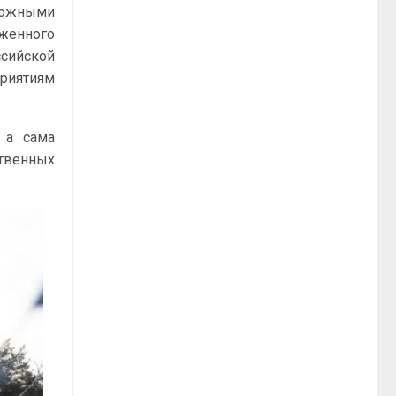
можными
женного
сийской
риятиям
 а сама
твенных