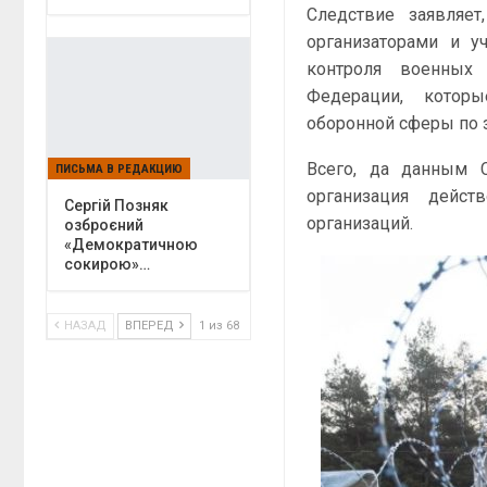
Следствие заявляе
организаторами и у
контроля военных 
Федерации, которы
оборонной сферы по
Всего, да данным 
ПИСЬМА В РЕДАКЦИЮ
организация дейс
Сергій Позняк
организаций.
озброєний
«Демократичною
сокирою»…
НАЗАД
ВПЕРЕД
1 из 68