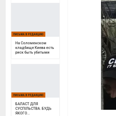
ПИСЬМА В РЕДАКЦИЮ
На Соломенском
кладбище Киева есть
риск быть убитыми
ПИСЬМА В РЕДАКЦИЮ
БАЛАСТ ДЛЯ
СУСПІЛЬСТВА. БУДЬ
ЯКОГО…