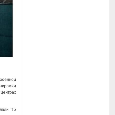
роенной
енировки
 центрах
ляли 15