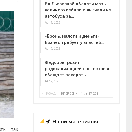
Во Львовской области мать
военного избили и выгнали из
автобуса за…
Авг 7, 2026
«Бронь, налоги и деньги».
Бизнес требует у властей…
Авг 7, 2026
Федоров грозит
радикализацией протестов и
обещает покарать…
Авг 7, 2026
НАЗАД
ВПЕРЕД
1 из 17 231
Наши материалы
сть так