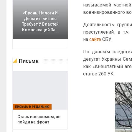
называемой частной
военизированного в
«Бронь, Налоги И
Деньги». Бизнес
Деятельность групп
Требует У Властей
Компенсаций За…
преступлений, в т.ч
на
сайте
СБУ.
По данным следстви
депутат Украины Сем
Письма
как «внештатный аге
статье 260 УК.
ПИСЬМА В РЕДАКЦИЮ
Cтань военкомом, не
пойди на фронт