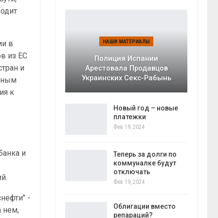
водит
НАШИ МАТЕРИАЛЫ
ии в
в из ЕС
Полиция Испании
стран и
Арестовала Продавцов
Украинских Секс-Рабынь
енным
ия к
Новый год – новые
платежки
Фев 19, 2024
банка и
Теперь за долги по
коммуналке будут
у
отключать
й.
Фев 19, 2024
нефти" -
Облигации вместо
 нем,
репараций?