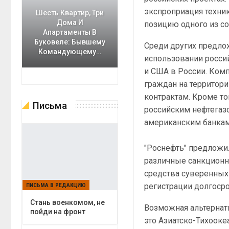
экспроприация техник
Шесть Квартир, Три
Дома И
позицию одного из с
Апартаменты В
Буковеле: Бывшему
Среди других предло
Командующему…
использовании россий
и США в России. Ком
граждан на территор
контрактам. Кроме то
Письма
российским нефтегаз
американским банкам
"Роснефть" предложи
различные санкционн
средства суверенных
регистрации долгоср
ПИСЬМА В РЕДАКЦИЮ
Cтань военкомом, не
Возможная альтернат
пойди на фронт
это Азиатско-Тихооке