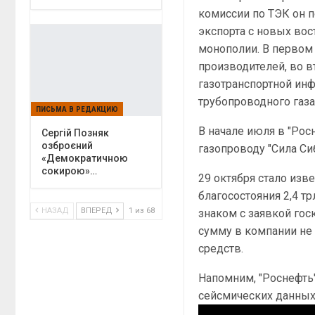
комиссии по ТЭК он 
экспорта с новых вос
монополии. В первом 
производителей, во в
газотранспортной инф
трубопроводного газа
ПИСЬМА В РЕДАКЦИЮ
В начале июля в "Рос
Сергій Позняк
озброєний
газопроводу "Сила Си
«Демократичною
сокирою»…
29 октября стало изв
благосостояния 2,4 т
НАЗАД
ВПЕРЕД
1 из 68
знаком с заявкой гос
сумму в компании не
средств.
Напомним, "Роснефть"
сейсмических данных