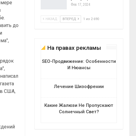
змере
Фев 17, 2024
м
бе.
НАЗАД
ВПЕРЕД
1 из 2 690
авить до
и
ма",
На правах рекламы
орядок
SEO-Продвижение: Особенности
И Нюансы
а",
 написал
газета
Лечение Шизофрении
 в США,
Какие Жалюзи Не Пропускают
Солнечный Свет?
ождений