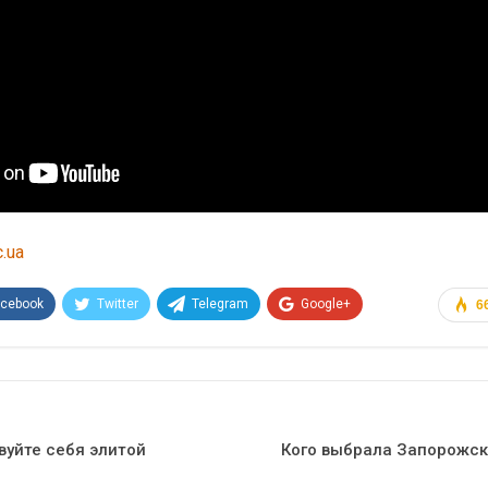
c.ua
acebook
Twitter
Telegram
Google+
6
Эл. адрес
вуйте себя элитой
Кого выбрала Запорожск