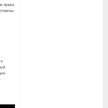
м право
 отмены
го
рый
кую
е