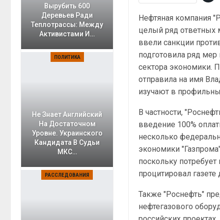
Вырубить 600
Деревьев Ради
Нефтяная компания "
Теплотрассы: Между
целый ряд ответных 
Активистами И…
ввели санкции против
подготовила ряд мер
ПОЛИТИКА
сектора экономики. 
отправила на имя Вла
изучают в профильны
В частности, "Роснеф
Не Знает Английский
введение 100% оплаты
На Достаточном
Уровне. Украинского
несколько федеральн
Кандидата В Судьи
экономики "Газпрома
МКС…
поскольку потребует
процитировал газете 
РАССЛЕДОВАНИЯ
Также "Роснефть" пр
нефтегазового оборуд
российских проектах.