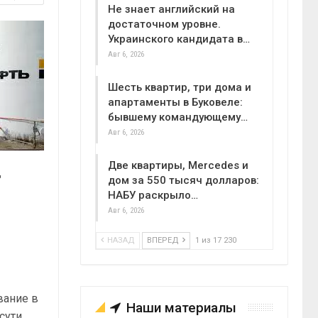
Не знает английский на
достаточном уровне.
Украинского кандидата в…
Авг 6, 2026
Шесть квартир, три дома и
апартаменты в Буковеле:
бывшему командующему…
Авг 6, 2026
Две квартиры, Mercedes и
"
дом за 550 тысяч долларов:
НАБУ раскрыло…
Авг 6, 2026
НАЗАД
ВПЕРЕД
1 из 17 230
вание в
Наши материалы
сути,