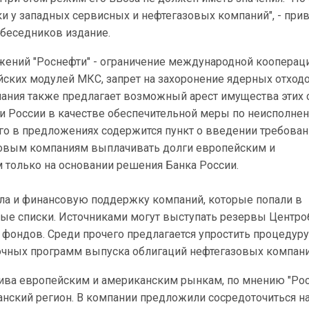
и у западных сервисных и нефтегазовых компаний", - при
обеседников издание.
жений "Роснефти" - ограничение международной кооперац
ских модулей МКС, запрет на захоронение ядерных отходо
пания также предлагает возможный арест имущества этих 
ии России в качестве обеспечительной меры по неисполн
го в предложениях содержится пункт о введении требован
овым компаниям выплачивать долги европейским и
 только на основании решения Банка России.
ла и финансовую поддержку компаний, которые попали в
ые списки. Источниками могут выступать резервы Центро
 фондов. Среди прочего предлагается упростить процедур
очных программ выпуска облигаций нефтегазовых компани
ива европейским и американским рынкам, по мнению "Рос
анский регион. В компании предложили сосредоточиться на