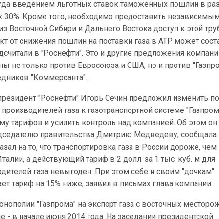
туда введением льготных ставок таможенных пошлин в ра
 30%. Кроме того, необходимо предоставить независимы
из Восточной Сибири и Дальнего Востока доступ к этой тру
т от снижения пошлин на поставки газа в АТР может сост
подсчитали в "Роснефти". Это и другие предложения компани
ы не только против Евросоюза и США, но и против "Газпро
едников "Коммерсанта".
 президент "Роснефти" Игорь Сечин предложил изменить п
производителей газа к газотранспортной системе "Газпром
у тарифов и усилить контроль над компанией. Об этом он
едседателю правительства Дмитрию Медведеву, сообщала 
азал на то, что транспортировка газа в России дороже, чем
алии, а действующий тариф в 2 долл. за 1 тыс. куб. м для
ителей газа невыгоден. При этом себе и своим "дочкам"
ает тариф на 15% ниже, заявил в письмах глава компании.
онополии "Газпрома" на экспорт газа с восточных местор
е - в начале июня 2014 года. На заседании президентской