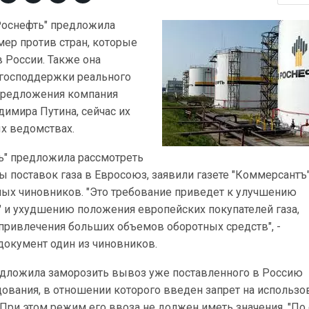
Роснефть" предложила
мер против стран, которые
 России. Также она
 господдержки реального
Предложения компания
димира Путина, сейчас их
х ведомствах.
ть" предложила рассмотреть
 поставок газа в Евросоюз, заявили газете "Коммерсантъ
ых чиновников. "Это требование приведет к улучшению
" и ухудшению положения европейских покупателей газа,
 привлечения больших объемов оборотных средств", -
документ один из чиновников.
едложила заморозить вывоз уже поставленного в Россию
ования, в отношении которого введен запрет на использо
 При этом режим его ввоза не должен иметь значения. "По 