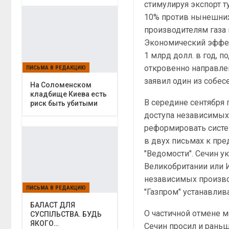
стимулируя экспорт 
10% против нынешних
производителям газа 
Экономический эффек
1 млрд долл. в год, 
откровенно направлен
ПИСЬМА В РЕДАКЦИЮ
заявил один из собес
На Соломенском
кладбище Киева есть
В середине сентября
риск быть убитыми
доступа независимых 
реформировать систем
в двух письмах к пр
"Ведомости". Сечин ук
Великобритании или Ит
независимых производ
ПИСЬМА В РЕДАКЦИЮ
"Газпром" устанавлив
БАЛАСТ ДЛЯ
О частичной отмене м
СУСПІЛЬСТВА. БУДЬ
ЯКОГО…
Сечин просил и раньш