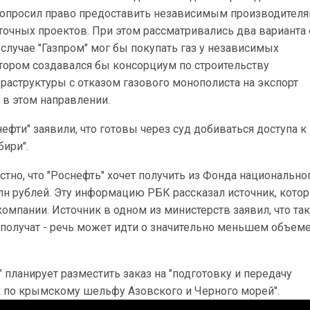
попросил право предоставить независимым производителя
точных проектов. При этом рассматривались два варианта
случае "Газпром" мог бы покупать газ у независимых
тором создавался бы консорциум по строительству
раструктуры с отказом газового монополиста на экспорт
 в этом направлении.
нефти" заявили, что готовы через суд добиваться доступа к
бири".
естно, что "Роснефть" хочет получить из Фонда национально
рлн рублей. Эту информацию РБК рассказал источник, кото
компании. Источник в одном из министерств заявил, что та
 получат - речь может идти о значительно меньшем объем
 планирует разместить заказ на "подготовку и передачу
 по крымскому шельфу Азовского и Черного морей".