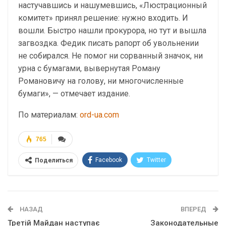
настучавшись и нашумевшись, «Люстрационный
комитет» принял решение: нужно входить. И
вошли. Быстро нашли прокурора, но тут и вышла
загвоздка. Федик писать рапорт об увольнении
не собирался. Не помог ни сорванный значок, ни
урна с бумагами, вывернутая Роману
Романовичу на голову, ни многочисленные
бумаги», — отмечает издание.
По материалам:
ord-ua.com
765
Facebook
Twitter
Поделиться
Telegram
Google+
WhatsApp
Эл. адрес
НАЗАД
ВПЕРЕД
Третій Майдан наступає
Законодательные