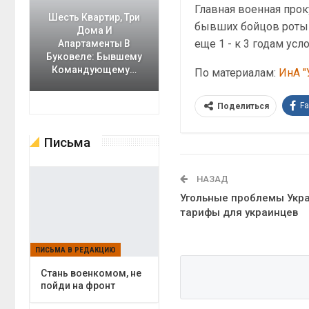
Главная военная прок
Шесть Квартир, Три
бывших бойцов роты м
Дома И
еще 1 - к 3 годам усл
Апартаменты В
Буковеле: Бывшему
Командующему…
По материалам:
ИнА "
F
Поделиться
Письма
НАЗАД
Угольные проблемы Укр
тарифы для украинцев
ПИСЬМА В РЕДАКЦИЮ
Cтань военкомом, не
пойди на фронт