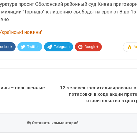
уратура просит Оболонский районный суд Киева приговори
илиции "Торнадо" к лишению свободы на срок от 8 до 15 
овно.
Українські новини"
acebook
Twitter
Telegram
Google+
8
Эл. адрес
аины – повышенные
12 человек госпитализированы в
потасовки в ходе акции прот
строительства в цен
Оставить комментарий