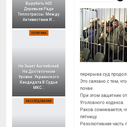
Вырубить 600
Деревьев Ради
Теплотрассы: Между
Активистами И…
ПОЛИТИКА
Не Знает Английский
На Достаточном
перерыва суд продол
Уровне. Украинского
Это связано с тем, ч
Кандидата В Судьи
МКС…
почве.
При этом защитник от
РАССЛЕДОВАНИЯ
Уголовного кодекса.
Раков сомневается, ч
пятницу.
Резолютивная часть 