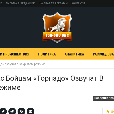
НЕ
ПИСЬМА В РЕДАКЦИЮ
НА ПРАВАХ РЕКЛАМЫ
КОНТАКТЫ
 И ПРОИСШЕСТВИЯ
ПОЛИТИКА
АНАЛИТИКА
РАССЛЕДОВ
до» озвучат в закрытом режиме
с Бойцам «Торнадо» Озвучат В
ежиме
НОВОСТИ И ПР
8