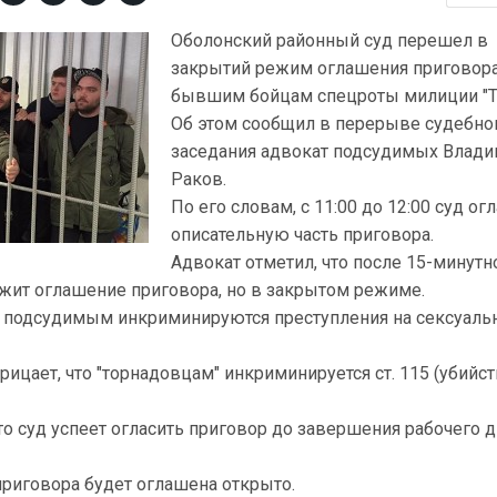
Оболонский районный суд перешел в
закрытий режим оглашения приговора
бывшим бойцам спецроты милиции "Т
Об этом сообщил в перерыве судебно
заседания адвокат подсудимых Влад
Раков.
По его словам, с 11:00 до 12:00 суд ог
описательную часть приговора.
Адвокат отметил, что после 15-минутн
жит оглашение приговора, но в закрытом режиме.
то подсудимым инкриминируются преступления на сексуаль
рицает, что "торнадовцам" инкриминируется ст. 115 (убийст
то суд успеет огласить приговор до завершения рабочего д
приговора будет оглашена открыто.