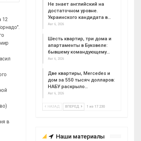
Не знает английский на
достаточном уровне.
Украинского кандидата в…
 12
Авг 6, 2026
орнадо".
го
Шесть квартир, три дома и
имир
апартаменты в Буковеле:
бывшему командующему…
ласил
Авг 6, 2026
Две квартиры, Mercedes и
ого
дом за 550 тысяч долларов:
НАБУ раскрыло…
ной
Авг 6, 2026
во)
НАЗАД
ВПЕРЕД
1 из 17 230
ня в
Наши материалы