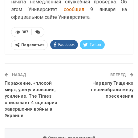
начата немедленная служебная проверка. Об
этом Университет
сообщил
9 января на
официальном сайте Университета.
387
Facebook
Twitter
Поделиться
Telegram
Google+
WhatsApp
Эл. адрес
НАЗАД
ВПЕРЕД
Поражение, «плохой
Нардепу Тищенко
мир», урегулирование,
переизбрали меру
усиление. The Times
пресечения
описывает 4 сценария
завершения войны в
Украине
Оставить комментарий