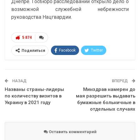
Днепре. Госбюро расследований открыло дело о
возможной служебной небрежности
руководства Нацгвардии.
5 874
Facebook
Twitter
Поделиться
Telegram
Google+
WhatsApp
Эл. адрес
НАЗАД
ВПЕРЕД
Названы страны-лидеры
Минздрав намерен до
по количеству визитов в
мая разрешить выдавать
Украину в 2021 году
бумажные больничные в
отдельных случаях
Оставить комментарий