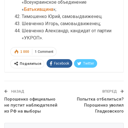
«Всеукраинское объединение
«
Батькивщина
»;
Тимошенко Юрий, самовыдвиженец.
Шевченко Игорь, самовыдвиженец;
Шевченко Александр, кандидат от партии
«УКРОП».
1 000
1 Comment
Facebook
Twitter
Поделиться
Telegram
Google+
WhatsApp
Эл. адрес
НАЗАД
ВПЕРЕД
Порошенко официально
Попытка отбелиться?
не пустит наблюдателей
Порошенко уволил
из РФ на выборы
Гладковского